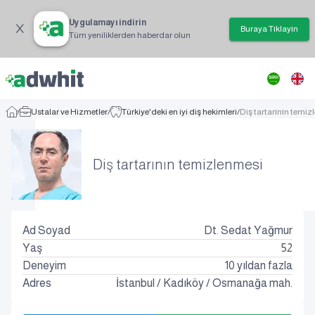
Uygulamayı indirin
Buraya Tıklayın
Tüm yeniliklerden haberdar olun
/
Ustalar ve Hizmetler
/
Türkiye'deki en iyi diş hekimleri
/
Diş tartarının temi
Diş tartarının temizlenmesi
Ad Soyad
Dt. Sedat Yağmur
Yaş
52
Deneyim
10 yıldan fazla
Adres
İstanbul
/
Kadıköy
/
Osmanağa mah.