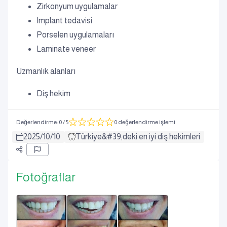
Zirkonyum uygulamalar
Implant tedavisi
Porselen uygulamaları
Laminate veneer
Uzmanlık alanları
Diş hekim
Değerlendirme
:
0
/ 5
0 değerlendirme işlemi
2025
/
10
/
10
Türkiye&#39;deki en iyi diş hekimleri
Fotoğraflar