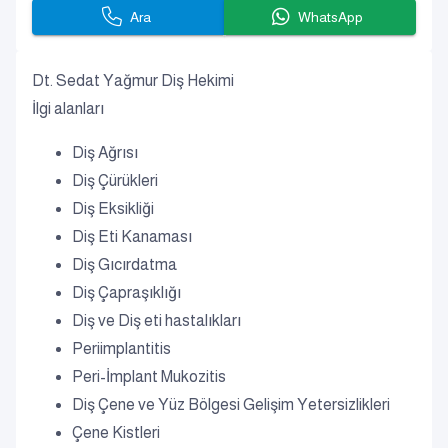
Ara
WhatsApp
Dt. Sedat Yağmur Diş Hekimi
İlgi alanları
Diş Ağrısı
Diş Çürükleri
Diş Eksikliği
Diş Eti Kanaması
Diş Gıcırdatma
Diş Çapraşıklığı
Diş ve Diş eti hastalıkları
Periimplantitis
Peri-İmplant Mukozitis
Diş Çene ve Yüz Bölgesi Gelişim Yetersizlikleri
Çene Kistleri