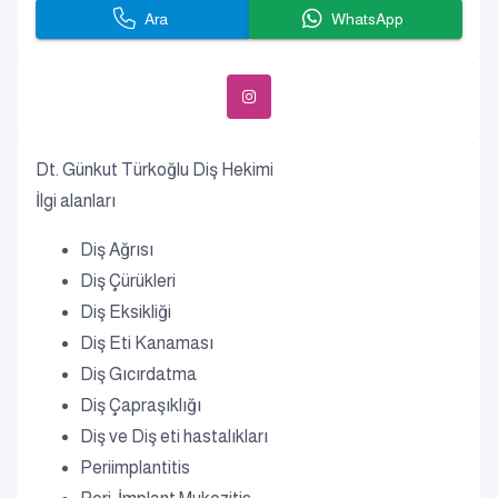
Ara
WhatsApp
Dt. Günkut Türkoğlu Diş Hekimi
İlgi alanları
Diş Ağrısı
Diş Çürükleri
Diş Eksikliği
Diş Eti Kanaması
Diş Gıcırdatma
Diş Çapraşıklığı
Diş ve Diş eti hastalıkları
Periimplantitis