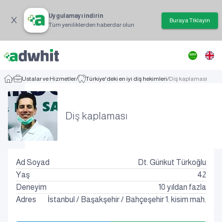
Uygulamayı indirin
Buraya Tıklayın
Tüm yeniliklerden haberdar olun
/
Ustalar ve Hizmetler
/
Türkiye'deki en iyi diş hekimleri
/
Diş kaplaması
Diş kaplaması
Ad Soyad
Dt. Günkut Türkoğlu
Yaş
42
Deneyim
10 yıldan fazla
Adres
İstanbul
/
Başakşehir
/
Bahçeşehir 1. kisim mah.