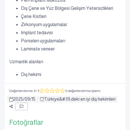
Peri-İmplant Mukozitis
Diş Çene ve Yüz Bölgesi Gelişim Yetersizlikleri
Çene Kistleri
Zirkonyum uygulamalar
Implant tedavisi
Porselen uygulamaları
Laminate veneer
Uzmanlık alanları
Diş hekimi
Değerlendirme
:
0
/ 5
0 değerlendirme işlemi
2025
/
09
/
15
Türkiye&#39;deki en iyi diş hekimleri
Fotoğraflar