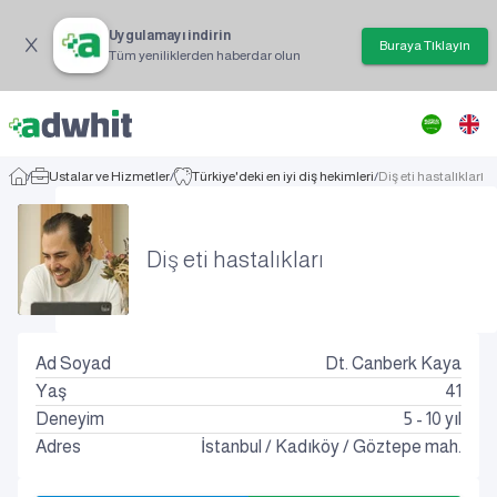
Uygulamayı indirin
Buraya Tıklayın
Tüm yeniliklerden haberdar olun
/
Ustalar ve Hizmetler
/
Türkiye'deki en iyi diş hekimleri
/
Diş eti hastalıkları
Diş eti hastalıkları
Ad Soyad
Dt. Canberk Kaya
Yaş
41
Deneyim
5 - 10 yıl
Adres
İstanbul
/
Kadıköy
/
Göztepe mah.