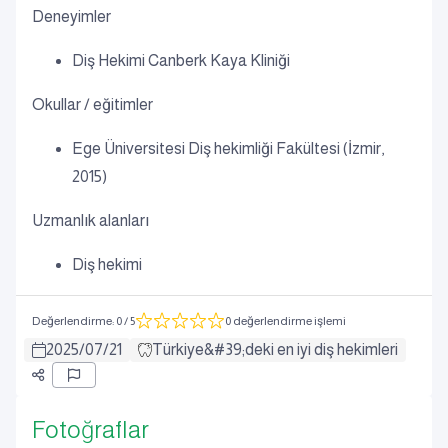
Deneyimler
Diş Hekimi Canberk Kaya Kliniği
Okullar / eğitimler
Ege Üniversitesi Diş hekimliği Fakültesi (İzmir,
2015)
Uzmanlık alanları
Diş hekimi
Değerlendirme
:
0
/ 5
0 değerlendirme işlemi
2025
/
07
/
21
Türkiye&#39;deki en iyi diş hekimleri
Fotoğraflar