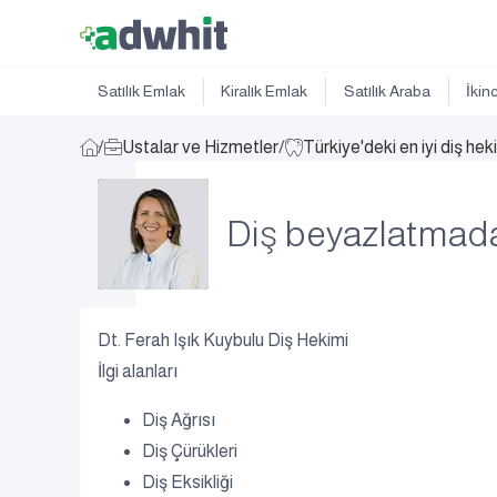
Satılık Emlak
Kiralık Emlak
Satılık Araba
İkin
/
Ustalar ve Hizmetler
/
Türkiye'deki en iyi diş hek
Diş beyazlatmada
Dt. Ferah Işık Kuybulu Diş Hekimi
İlgi alanları
Diş Ağrısı
Diş Çürükleri
Diş Eksikliği