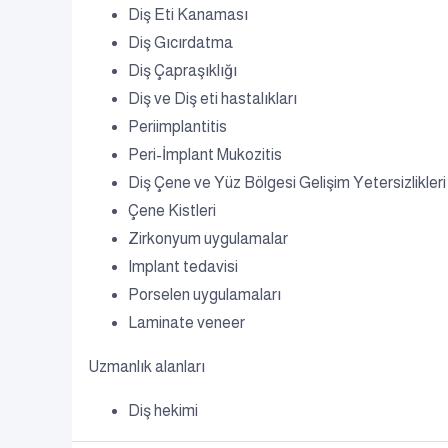
Diş Eti Kanaması
Diş Gıcırdatma
Diş Çapraşıklığı
Diş ve Diş eti hastalıkları
Periimplantitis
Peri-İmplant Mukozitis
Diş Çene ve Yüz Bölgesi Gelişim Yetersizlikleri
Çene Kistleri
Zirkonyum uygulamalar
Implant tedavisi
Porselen uygulamaları
Laminate veneer
Uzmanlık alanları
Diş hekimi