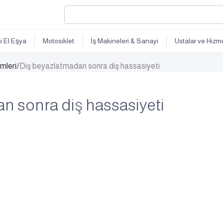
ci El Eşya
Motosiklet
İş Makineleri & Sanayi
Ustalar ve Hizme
imleri
/
Diş beyazlatmadan sonra diş hassasiyeti
n sonra diş hassasiyeti