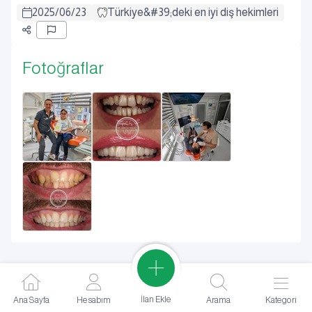
2025
/
06
/
23
Türkiye&#39;deki en iyi diş hekimleri
Fotoğraflar
İlan Ekle
Ana Sayfa
Hesabım
Arama
Kategori