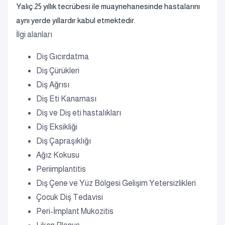
Yalıç 25 yıllık tecrübesi ile muaynehanesinde hastalarını
aynı yerde yıllardır kabul etmektedir.
İlgi alanları
Diş Gıcırdatma
Diş Çürükleri
Diş Ağrısı
Diş Eti Kanaması
Diş ve Diş eti hastalıkları
Diş Eksikliği
Diş Çapraşıklığı
Ağız Kokusu
Periimplantitis
Diş Çene ve Yüz Bölgesi Gelişim Yetersizlikleri
Çocuk Diş Tedavisi
Peri-İmplant Mukozitis