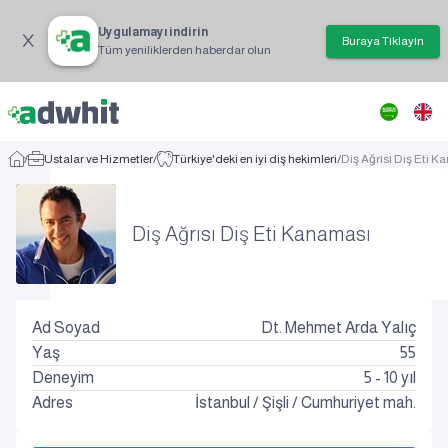
Uygulamayı indirin
Buraya Tıklayın
Tüm yeniliklerden haberdar olun
/
Ustalar ve Hizmetler
/
Türkiye'deki en iyi diş hekimleri
/
Diş Ağrısı Diş Eti 
Diş Ağrısı Diş Eti Kanaması
Ad Soyad
Dt. Mehmet Arda Yalıç
Yaş
55
Deneyim
5 - 10 yıl
Adres
İstanbul
/
Şişli
/
Cumhuriyet mah.