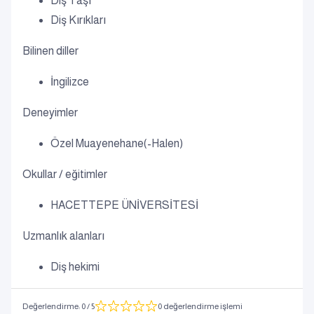
Diş Taşı
Diş Kırıkları
Bilinen diller
İngilizce
Deneyimler
Özel Muayenehane(-Halen)
Okullar / eğitimler
HACETTEPE ÜNİVERSİTESİ
Uzmanlık alanları
Diş hekimi
Değerlendirme
:
0
/ 5
0 değerlendirme işlemi