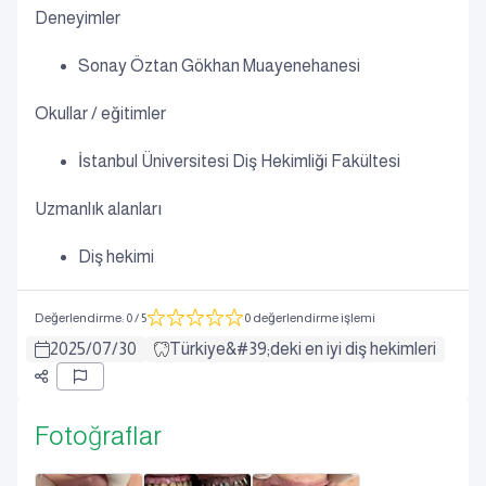
Deneyimler
Sonay Öztan Gökhan Muayenehanesi
Okullar / eğitimler
İstanbul Üniversitesi Diş Hekimliği Fakültesi
Uzmanlık alanları
Diş hekimi
Değerlendirme
:
0
/ 5
0 değerlendirme işlemi
2025
/
07
/
30
Türkiye&#39;deki en iyi diş hekimleri
Fotoğraflar