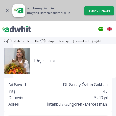
Uygulamayı indirin
Buraya Tıklayın
Tüm yeniliklerden haberdar olun
/
Ustalar ve Hizmetler
/
Türkiye'deki en iyi diş hekimleri
/
Diş ağrısı
Diş ağrısı
Ad Soyad
Dt. Sonay Öztan Gökhan
Yaş
45
Deneyim
5 - 10 yıl
Adres
İstanbul
/
Güngören
/
Merkez mah.