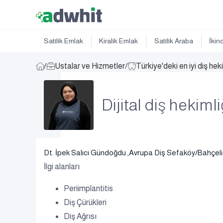
Satılık Emlak
Kiralık Emlak
Satılık Araba
İkin
/
Ustalar ve Hizmetler
/
Türkiye'deki en iyi diş hek
Dijital diş hekimli
Dt. İpek Salıcı Gündoğdu ,Avrupa Diş Sefaköy/Bahçelie
İlgi alanları
Periimplantitis
Diş Çürükleri
Diş Ağrısı