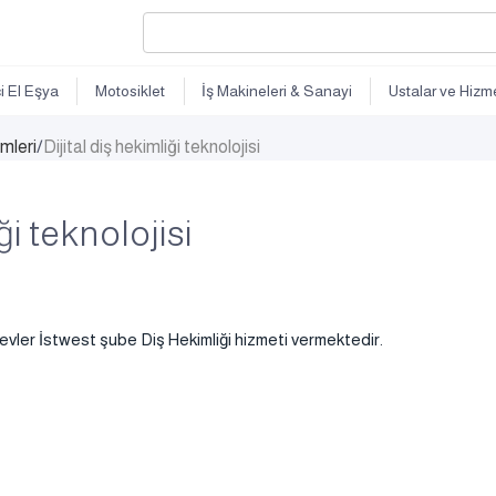
ci El Eşya
Motosiklet
İş Makineleri & Sanayi
Ustalar ve Hizme
imleri
/
Dijital diş hekimliği teknolojisi
ği teknolojisi
vler İstwest şube Diş Hekimliği hizmeti vermektedir.