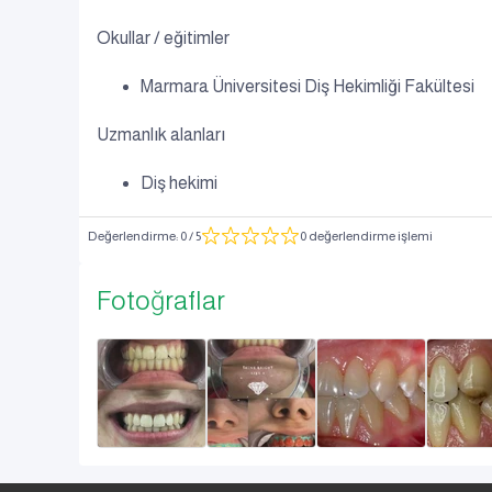
Okullar / eğitimler
Marmara Üniversitesi Diş Hekimliği Fakültesi
Uzmanlık alanları
Diş hekimi
Değerlendirme
:
0
/ 5
0 değerlendirme işlemi
Fotoğraflar