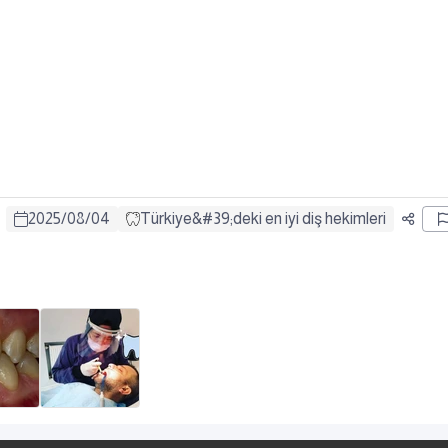
2025
/
08
/
04
Türkiye&#39;deki en iyi diş hekimleri