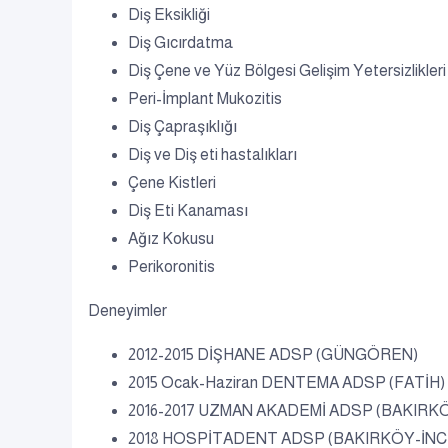
Diş Eksikliği
Diş Gıcırdatma
Diş Çene ve Yüz Bölgesi Gelişim Yetersizlikleri
Peri-İmplant Mukozitis
Diş Çapraşıklığı
Diş ve Diş eti hastalıkları
Çene Kistleri
Diş Eti Kanaması
Ağız Kokusu
Perikoronitis
Deneyimler
2012-2015 DİŞHANE ADSP (GÜNGÖREN)
2015 Ocak-Haziran DENTEMA ADSP (FATİH) Dt
2016-2017 UZMAN AKADEMİ ADSP (BAKIRK
2018 HOSPİTADENT ADSP (BAKIRKÖY-İNCİ