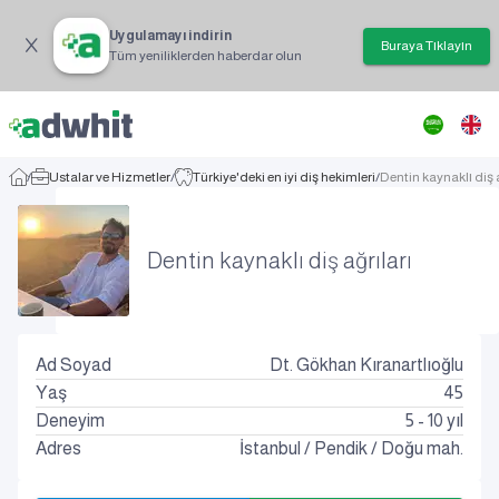
Uygulamayı indirin
Buraya Tıklayın
Tüm yeniliklerden haberdar olun
/
Ustalar ve Hizmetler
/
Türkiye'deki en iyi diş hekimleri
/
Dentin kaynaklı diş a
Dentin kaynaklı diş ağrıları
Ad Soyad
Dt. Gökhan Kıranartlıoğlu
Yaş
45
Deneyim
5 - 10 yıl
Adres
İstanbul
/
Pendik
/
Doğu mah.