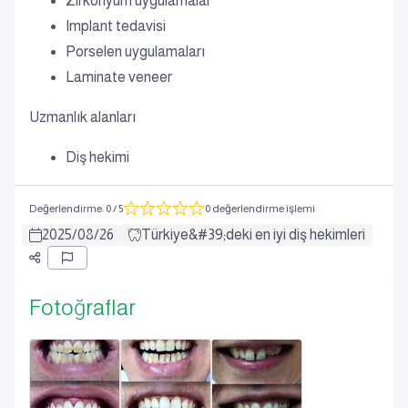
Zirkonyum uygulamalar
Implant tedavisi
Porselen uygulamaları
Laminate veneer
Uzmanlık alanları
Diş hekimi
Değerlendirme
:
0
/ 5
0 değerlendirme işlemi
2025
/
08
/
26
Türkiye&#39;deki en iyi diş hekimleri
Fotoğraflar