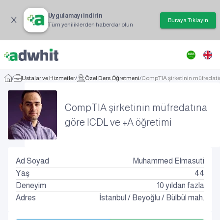
Uygulamayı indirin
Buraya Tıklayın
Tüm yeniliklerden haberdar olun
/
Ustalar ve Hizmetler
/
Özel Ders Öğretmeni
/
CompTIA şirketinin müfredatı
CompTIA şirketinin müfredatına
göre ICDL ve +A öğretimi
Ad Soyad
Muhammed Elmasuti
Yaş
44
Deneyim
10 yıldan fazla
Adres
İstanbul
/
Beyoğlu
/
Bülbül mah.