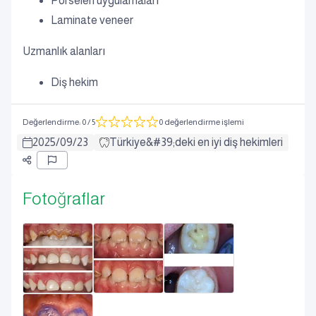
Porselen uygulamaları
Laminate veneer
Uzmanlık alanları
Diş hekim
Değerlendirme
:
0
/ 5
0 değerlendirme işlemi
2025
/
09
/
23
Türkiye&#39;deki en iyi diş hekimleri
Fotoğraflar