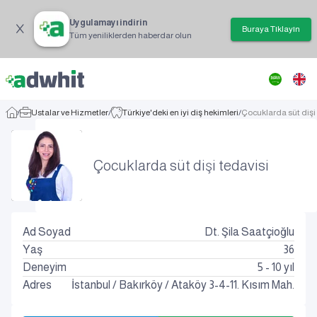
Uygulamayı indirin
Buraya Tıklayın
Tüm yeniliklerden haberdar olun
/
Ustalar ve Hizmetler
/
Türkiye'deki en iyi diş hekimleri
/
Çocuklarda süt dişi
Çocuklarda süt dişi tedavisi
Ad Soyad
Dt. Şila Saatçioğlu
Yaş
36
Deneyim
5 - 10 yıl
Adres
İstanbul
/
Bakırköy
/
Ataköy 3-4-11. Kısım Mah.