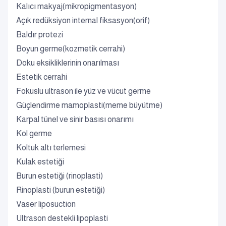
Kalıcı makyaj(mikropigmentasyon)
Açık redüksiyon internal fiksasyon(orif)
Baldır protezi
Boyun germe(kozmetik cerrahi)
Doku eksikliklerinin onarılması
Estetik cerrahi
Fokuslu ultrason ile yüz ve vücut germe
Güçlendirme mamoplasti(meme büyütme)
Karpal tünel ve sinir basısı onarımı
Kol germe
Koltuk altı terlemesi
Kulak estetiği
Burun estetiği (rinoplasti)
Rinoplasti (burun estetiği)
Vaser liposuction
Ultrason destekli lipoplasti