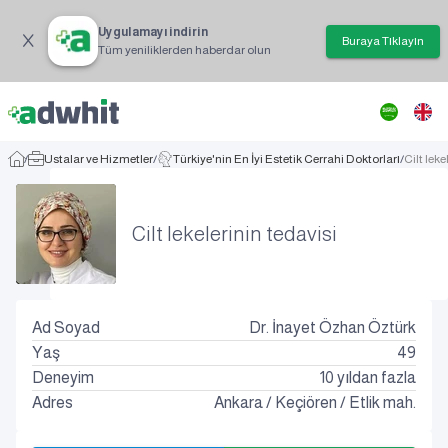
Uygulamayı indirin
Buraya Tıklayın
Tüm yeniliklerden haberdar olun
/
Ustalar ve Hizmetler
/
Türkiye'nin En İyi Estetik Cerrahi Doktorları
/
Cilt leke
Cilt lekelerinin tedavisi
Ad Soyad
Dr. İnayet Özhan Öztürk
Yaş
49
Deneyim
10 yıldan fazla
Adres
Ankara
/
Keçiören
/
Etlik mah.