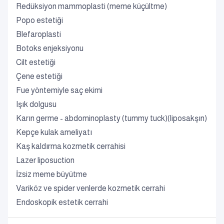
Redüksiyon mammoplasti (meme küçültme)
Popo estetiği
Blefaroplasti
Botoks enjeksiyonu
Cilt estetiği
Çene estetiği
Fue yöntemiyle saç ekimi
Işık dolgusu
Karın germe - abdominoplasty (tummy tuck)(liposakşın)
Kepçe kulak ameliyatı
Kaş kaldırma kozmetik cerrahisi
Lazer liposuction
İzsiz meme büyütme
Variköz ve spider venlerde kozmetik cerrahi
Endoskopik estetik cerrahi