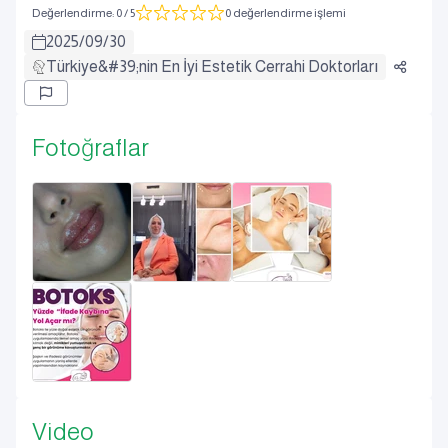
Değerlendirme
:
0
/ 5
0 değerlendirme işlemi
2025
/
09
/
30
Türkiye&#39;nin En İyi Estetik Cerrahi Doktorları
Fotoğraflar
Video