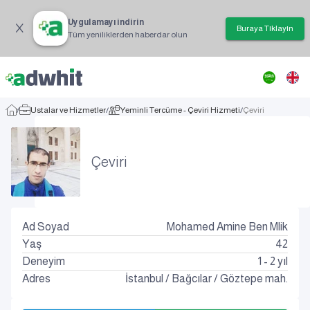
Uygulamayı indirin
Buraya Tıklayın
Tüm yeniliklerden haberdar olun
/
Ustalar ve Hizmetler
/
Yeminli Tercüme - Çeviri Hizmeti
/
Çeviri
Çeviri
Ad Soyad
Mohamed Amine Ben Mlik
Yaş
42
Deneyim
1 - 2 yıl
Adres
İstanbul
/
Bağcılar
/
Göztepe mah.