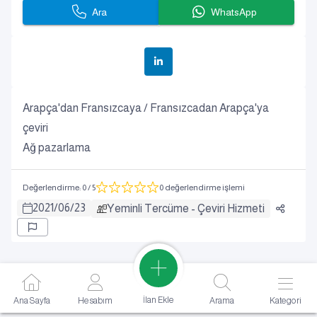
Ara
WhatsApp
Arapça'dan Fransızcaya / Fransızcadan Arapça'ya
çeviri
Ağ pazarlama
Değerlendirme
:
0
/ 5
0 değerlendirme işlemi
2021
/
06
/
23
Yeminli Tercüme - Çeviri Hizmeti
İlan Ekle
Ana Sayfa
Hesabım
Arama
Kategori