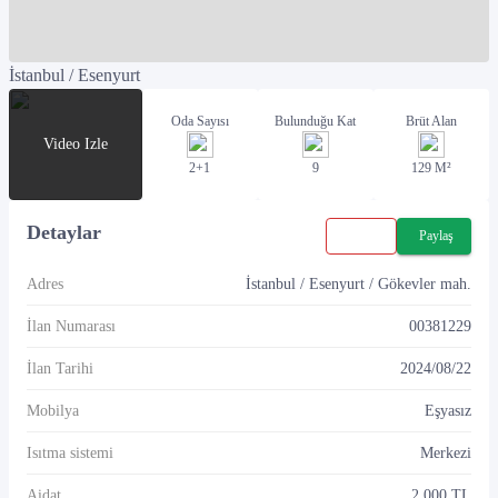
İstanbul / Esenyurt
Oda Sayısı
Bulunduğu Kat
Brüt Alan
Video Izle
2+1
9
129 M²
Detaylar
Paylaş
Adres
İstanbul / Esenyurt / Gökevler mah.
İlan Numarası
00381229
İlan Tarihi
2024
/
08
/
22
Mobilya
Eşyasız
Isıtma sistemi
Merkezi
Aidat
2,000 TL