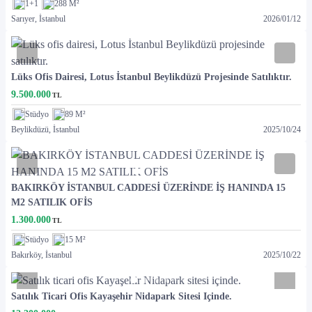
1+1
288 M²
Sarıyer, İstanbul
2026
/
01
/
12
Lüks Ofis Dairesi, Lotus İstanbul Beylikdüzü Projesinde Satılıktır.
9.500.000
TL
Stüdyo
89 M²
Beylikdüzü, İstanbul
2025
/
10
/
24
BAKIRKÖY İSTANBUL CADDESİ ÜZERİNDE İŞ HANINDA 15
M2 SATILIK OFİS
1.300.000
TL
Stüdyo
15 M²
Bakırköy, İstanbul
2025
/
10
/
22
Satılık Ticari Ofis Kayaşehir Nidapark Sitesi Içinde.