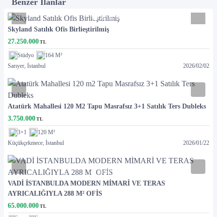
Benzer İlanlar
Skyland Satılık Ofis Birlieştirilmiş
27.250.000
TL
Stüdyo
164 M²
Sarıyer, İstanbul
2026
/
02
/
02
Atatürk Mahallesi 120 M2 Tapu Masrafsız 3+1 Satılık Ters Dubleks
3.750.000
TL
3+1
120 M²
Küçükçekmece, İstanbul
2026
/
01
/
22
VADİ İSTANBULDA MODERN MİMARİ VE TERAS
AYRICALIĞIYLA 288 M² OFİS
65.000.000
TL