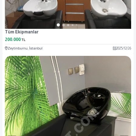
Tüm Ekipmanlar
200.000
TL
Zeytinburnu, İstanbul
2025
/
12
/
26