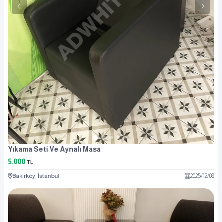
Yıkama Seti Ve Aynalı Masa
5.000
TL
Bakırköy, İstanbul
2025
/
12
/
08