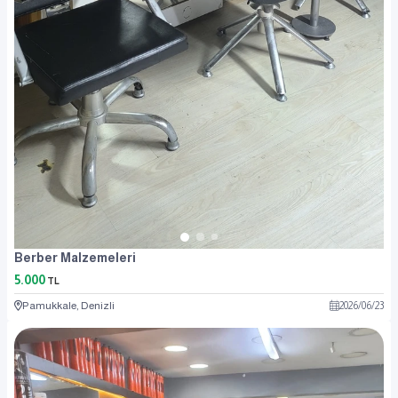
Berber Malzemeleri
5.000
TL
Pamukkale, Denizli
2026
/
06
/
23