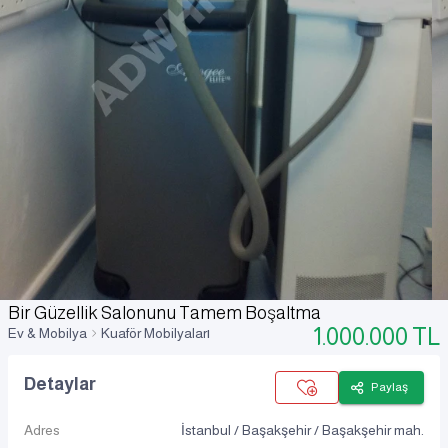
Bir Güzellik Salonunu Tamem Boşaltma
1.000.000
TL
Ev & Mobilya
Kuaför Mobilyaları
Detaylar
Paylaş
Adres
İstanbul / Başakşehir / Başakşehir mah.