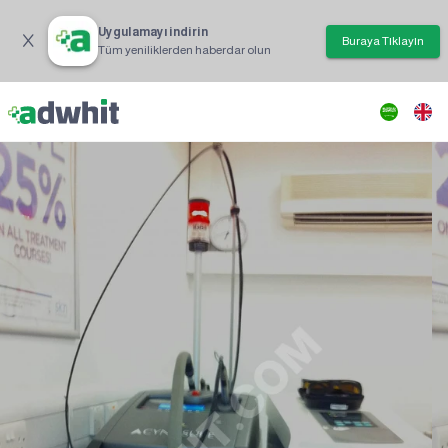
Uygulamayı indirin
Buraya Tıklayın
Tüm yeniliklerden haberdar olun