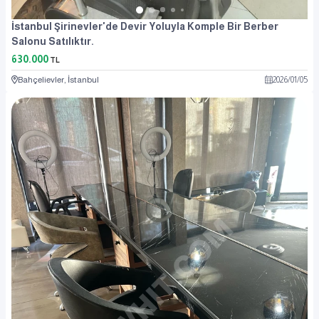
İstanbul Şirinevler'de Devir Yoluyla Komple Bir Berber
Salonu Satılıktır.
630.000
TL
Bahçelievler, İstanbul
2026
/
01
/
05