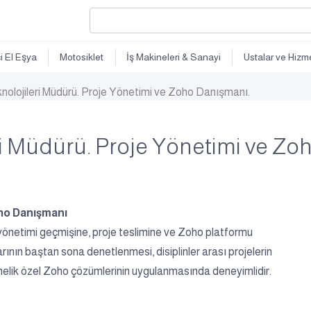
ci El Eşya
Motosiklet
İş Makineleri & Sanayi
Ustalar ve Hizme
knolojileri Müdürü. Proje Yönetimi ve Zoho Danışmanı.
eri Müdürü. Proje Yönetimi ve Zo
Zoho Danışmanı
 yönetimi geçmişine, proje teslimine ve Zoho platformu
arının baştan sona denetlenmesi, disiplinler arası projelerin
yönelik özel Zoho çözümlerinin uygulanmasında deneyimlidir.