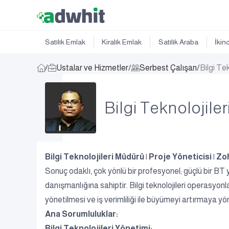
Satılık Emlak
Kiralık Emlak
Satılık Araba
İkin
/
Ustalar ve Hizmetler
/
Serbest Çalışan
/
Bilgi Te
Bilgi Teknolojil
Bilgi Teknolojileri Müdürü | Proje Yöneticisi | 
Sonuç odaklı, çok yönlü bir profesyonel; güçlü bir BT
danışmanlığına sahiptir. Bilgi teknolojileri operasyonl
yönetilmesi ve iş verimliliği ile büyümeyi artırmaya 
Ana Sorumluluklar:
Bilgi Teknolojileri Yönetimi: