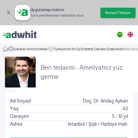
Uygulamayı indirin
Buraya Tıklayın
Tüm yeniliklerden haberdar olun
/
Ustalar ve Hizmetler
/
Türkiye'nin En İyi Estetik Cerrahi Doktorları
/
Ben teda
Ben tedavisi - Ameliyatsız yüz
germe
Ad Soyad
Doç. Dr. Andaç Aykan
Yaş
48
Deneyim
5 - 10 yıl
Adres
İstanbul
/
Şişli
/
Harbiye mah.