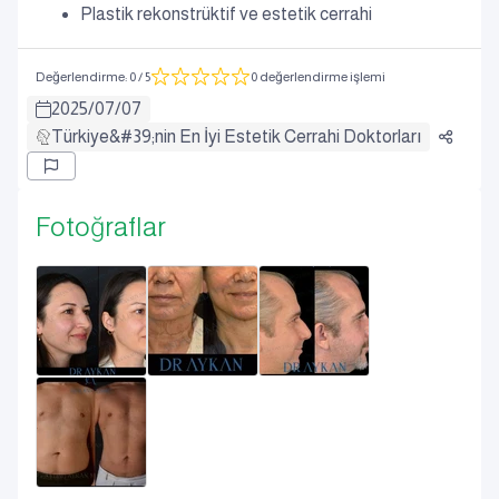
Plastik rekonstrüktif ve estetik cerrahi
Değerlendirme
:
0
/ 5
0 değerlendirme işlemi
2025
/
07
/
07
Türkiye&#39;nin En İyi Estetik Cerrahi Doktorları
Fotoğraflar