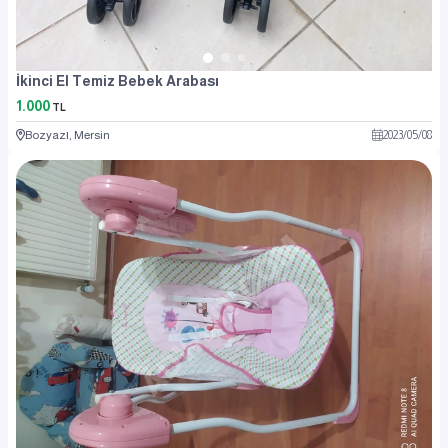
İkinci El Temiz Bebek Arabası
1.000
TL
Bozyazı, Mersin
2023
/
05
/
08