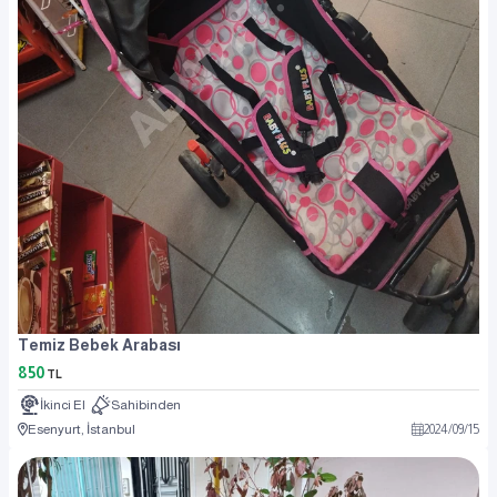
Temiz Bebek Arabası
850
TL
İkinci El
Sahibinden
Esenyurt, İstanbul
2024
/
09
/
15