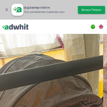
Uygulamayı indirin
Buraya Tıklayın
Tüm yeniliklerden haberdar olun