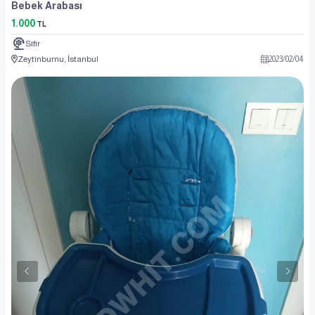
Bebek Arabası
1.000
TL
Sıfır
Zeytinburnu, İstanbul
2023
/
02
/
04