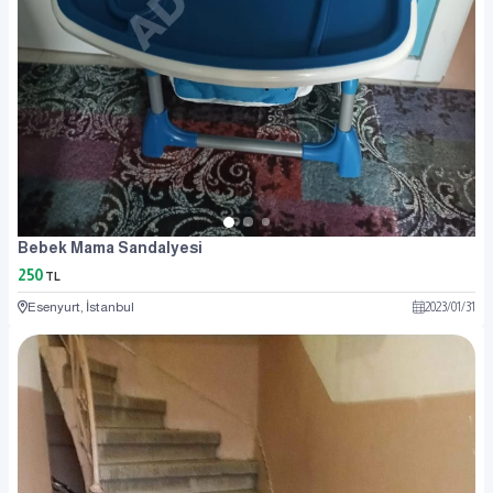
Bebek Mama Sandalyesi
250
TL
Esenyurt, İstanbul
2023
/
01
/
31