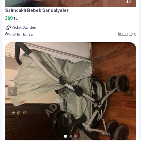
Salıncaklı Bebek Sandalyeler
300
TL
Yetkili Bayiden
Yıldırım, Bursa
2023
/
02
/
18