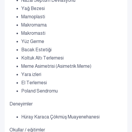
Nazal Septum Deviasyonu
Yağ Bezesi
Mamoplasti
Makromama
Makromasti
Yüz Germe
Bacak Estetiği
Koltuk Altı Terlemesi
Meme Asimetrisi (Asimetrik Meme)
Yara izleri
El Terlemesi
Poland Sendromu
Deneyimler
Hüray Karaca Çökmüş Muayenehanesi
Okullar / eğitimler