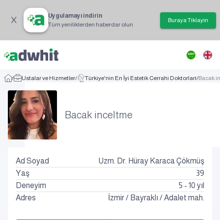
Uygulamayı indirin
Buraya Tıklayın
Tüm yeniliklerden haberdar olun
/
Ustalar ve Hizmetler
/
Türkiye'nin En İyi Estetik Cerrahi Doktorları
/
Bacak i
Bacak inceltme
Ad Soyad
Uzm. Dr. Hüray Karaca Çökmüş
Yaş
39
Deneyim
5 - 10 yıl
Adres
İzmir
/
Bayraklı
/
Adalet mah.