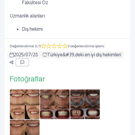
Fakültesi Öz
Uzmanlık alanları
Diş hekimi
Değerlendirme
:
0
/ 5
0 değerlendirme işlemi
2025
/
07
/
28
Türkiye&#39;deki en iyi diş hekimleri
Fotoğraflar