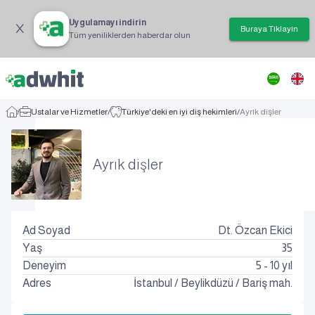
Uygulamayı indirin
Buraya Tıklayın
Tüm yeniliklerden haberdar olun
/
Ustalar ve Hizmetler
/
Türkiye'deki en iyi diş hekimleri
/
Ayrık dişler
Ayrık dişler
Ad Soyad
Dt. Özcan Ekici
Yaş
35
Deneyim
5 - 10 yıl
Adres
İstanbul
/
Beylikdüzü
/
Bariş mah.