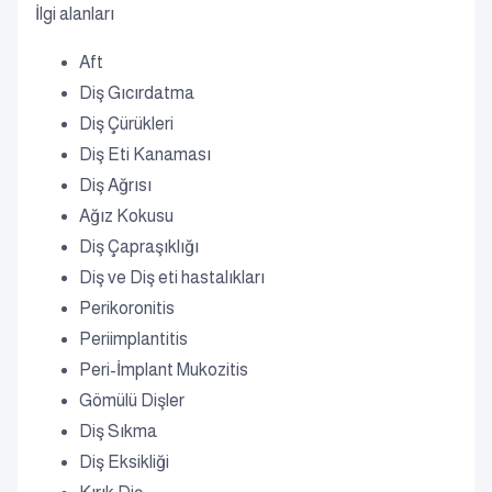
İlgi alanları
Aft
Diş Gıcırdatma
Diş Çürükleri
Diş Eti Kanaması
Diş Ağrısı
Ağız Kokusu
Diş Çapraşıklığı
Diş ve Diş eti hastalıkları
Perikoronitis
Periimplantitis
Peri-İmplant Mukozitis
Gömülü Dişler
Diş Sıkma
Diş Eksikliği