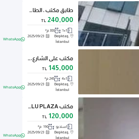
طابق مكتب ، الطابق الخامس، 380 متر مربع، مزود بتدفئة مركزية (كومبي).
240,000
TL
1+1
380 م²
2025
/
09
/
23
Beşiktaş,
WhatsApp
İstanbul
مكتب على الشارع، طابقين مع تدفئة مركزية، مزود بمصعد ومُرخّص، بمساحة 245 متر مربع.
145,000
TL
4+1
245 م²
2025
/
09
/
23
Beşiktaş,
WhatsApp
İstanbul
مكتب RESEPSİYONLU PLAZA ، ب 5 طوابق، مزود بتدفئة مركزية وسلالم طوارئ للحريق.
120,000
TL
استديو
190 م²
2025
/
09
/
23
Beşiktaş,
WhatsApp
İstanbul