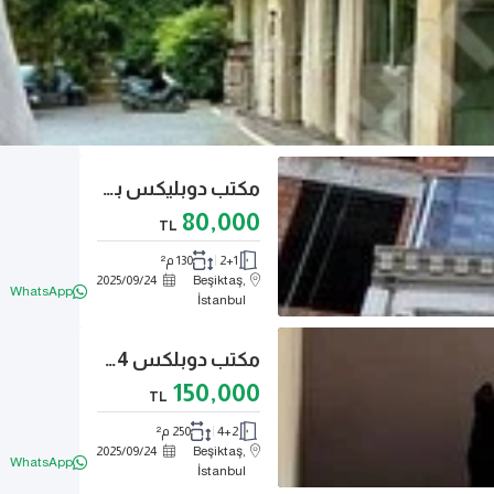
مكتب دوبليكس بمساحة 130 متر مربع مع مصعد، تدفئة مركزية، وسلالم الطوارئ
80,000
TL
2+1
130 م²
2025
/
09
/
24
Beşiktaş,
WhatsApp
İstanbul
مكتب دوبلكس 4+2 بمساحة 250 متر، مع شرفة وتراس، يوجد درج حريق ونظام تدفئة مركزية (كومبي).
150,000
TL
4+2
250 م²
2025
/
09
/
24
Beşiktaş,
WhatsApp
İstanbul