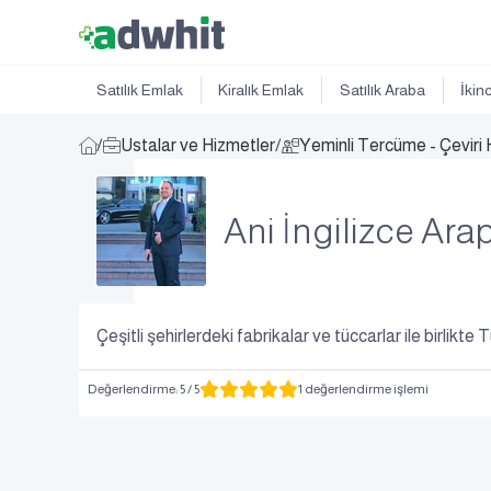
Satılık Emlak
Kiralık Emlak
Satılık Araba
İkin
/
Ustalar ve Hizmetler
/
Yeminli Tercüme - Çeviri 
Ani İngilizce Ar
Çeşitli şehirlerdeki fabrikalar ve tüccarlar ile birlikte
Değerlendirme
:
5
/ 5
1 değerlendirme işlemi