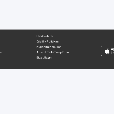
Hakkımızda
Gizlilik Politikası
Kullanım Koşulları
A
er
Adwhit Ekibi Talep Edin
İn
Bize Ulaşın