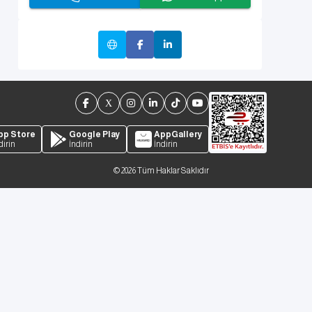
pp Store
Google Play
AppGallery
dirin
İndirin
İndirin
©
2026
Tüm Haklar Saklıdır