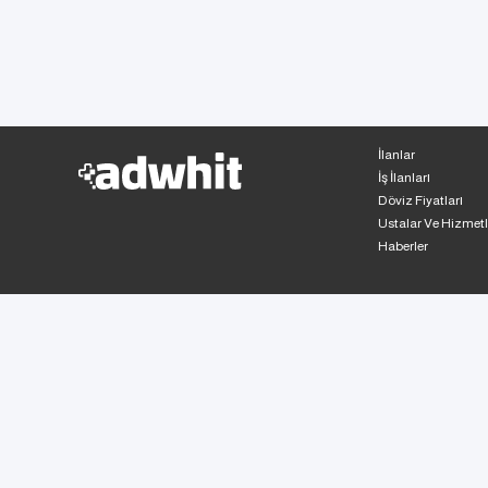
İlanlar
İş İlanları
Döviz Fiyatları
Ustalar Ve Hizmetl
Haberler