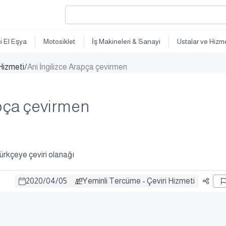
ci El Eşya
Motosiklet
İş Makineleri & Sanayi
Ustalar ve Hizme
Hizmeti
/
Ani İngilizce Arapça çevirmen
apça çevirmen
 Türkçeye çeviri olanağı
2020
/
04
/
05
Yeminli Tercüme - Çeviri Hizmeti