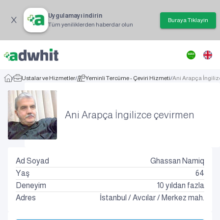
Uygulamayı indirin
Buraya Tıklayın
Tüm yeniliklerden haberdar olun
/
Ustalar ve Hizmetler
/
Yeminli Tercüme - Çeviri Hizmeti
/
Ani Arapça İngili
Ani Arapça İngilizce çevirmen
Ad Soyad
Ghassan Namiq
Yaş
64
Deneyim
10 yıldan fazla
Adres
İstanbul
/
Avcılar
/
Merkez mah.