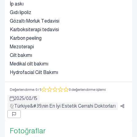
İp askı
Gıdı lipoliz
Gözaltı Morluk Tedavisi
Karboksiterapi tedavisi
Karbon peeling
Mezoterapi
Cilt bakımı
Medikal cilt bakımı
Hydrofacial Cilt Bakımı
Değerlendirme
:
0
/ 5
0 değerlendirme işlemi
2025
/
08
/
15
Türkiye&#39;nin En İyi Estetik Cerrahi Doktorları
Fotoğraflar