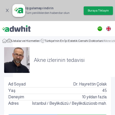
Uygulamayı indirin
Buraya Tıklayın
Tüm yeniliklerden haberdar olun
/
Ustalar ve Hizmetler
/
Türkiye'nin En İyi Estetik Cerrahi Doktorları
/
Akne izl
Akne izlerinin tedavisi
Ad Soyad
Dr. Hayrettin Çolak
Yaş
45
Deneyim
10 yıldan fazla
Adres
İstanbul
/
Beylikdüzü
/
Beylikdüzüosb mah.