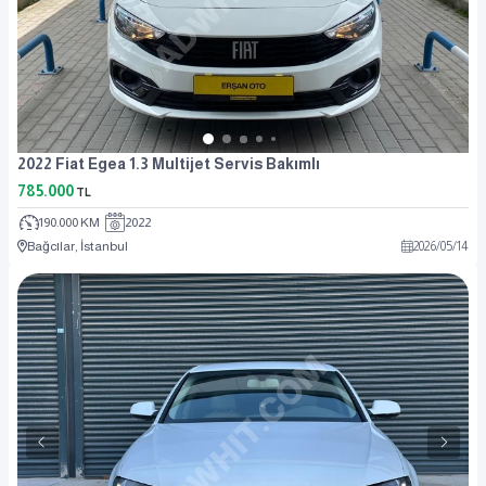
2022 Fiat Egea 1.3 Multijet Servis Bakımlı
785.000
TL
190.000 KM
2022
Bağcılar, İstanbul
2026
/
05
/
14