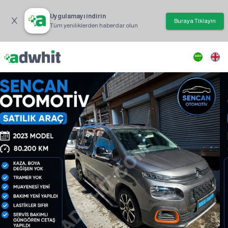
Uygulamayı indirin
Buraya Tıklayın
Tüm yeniliklerden haberdar olun