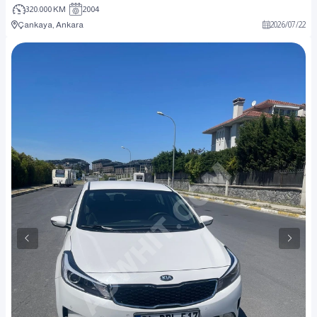
320.000 KM
2004
Çankaya, Ankara
2026
/
07
/
22