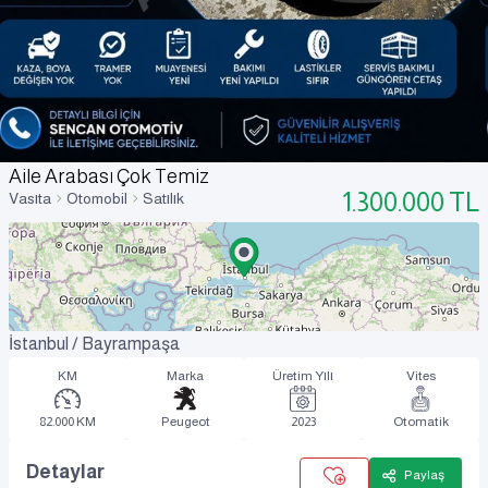
Aile Arabası Çok Temiz
1.300.000
TL
Vasıta
Otomobil
Satılık
İstanbul / Bayrampaşa
KM
Marka
Üretim Yılı
Vites
82.000 KM
Peugeot
2023
Otomatik
Detaylar
Paylaş