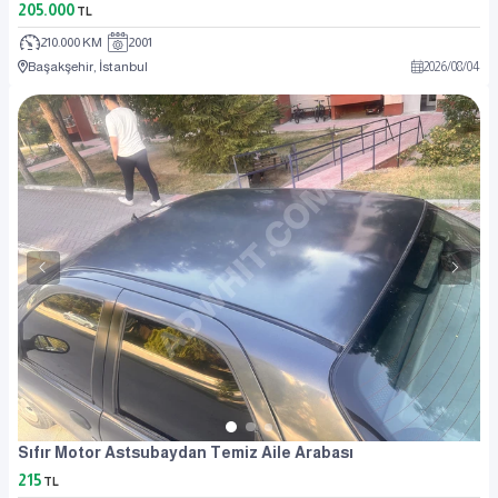
205.000
TL
210.000 KM
2001
Başakşehir, İstanbul
2026
/
08
/
04
Sıfır Motor Astsubaydan Temiz Aile Arabası
215
TL