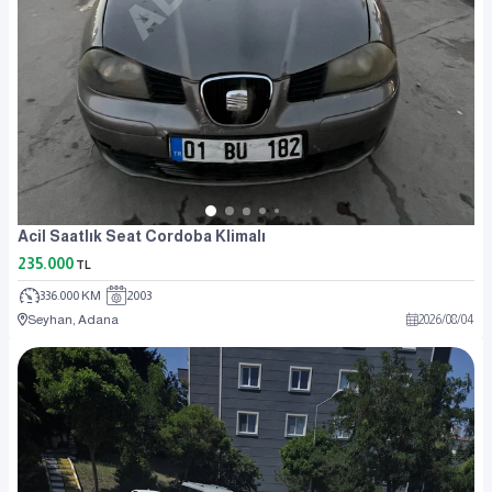
Acil Saatlık Seat Cordoba Klimalı
235.000
TL
336.000 KM
2003
Seyhan, Adana
2026
/
08
/
04