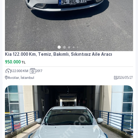
Kia 122.000 Km, Temiz, Bakımlı, Sıkıntısız Aile Aracı
950.000
TL
122.000 KM
2017
Avcılar, İstanbul
2026
/
05
/
27