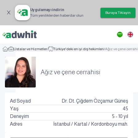
Uygulamayı indirin
Buraya Tıklayın
Tüm yeniliklerden haberdar olun
/
Ustalar ve Hizmetler
/
Türkiye'deki en iyi diş hekimleri
/
Ağız ve çene cerrahi
Ağız ve çene cerrahisi
Ad Soyad
Dr. Dt. Çiğdem Özçamur Güneş
Yaş
45
Deneyim
5 - 10 yıl
Adres
İstanbul
/
Kartal
/
Kordonboyu mah.