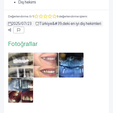
Diş hekimi
Değerlendirme
:
0
/ 5
0 değerlendirme işlemi
2025
/
07
/
23
Türkiye&#39;deki en iyi diş hekimleri
Fotoğraflar