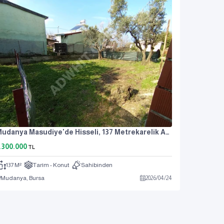
Mudanya Masudiye'de Hisseli, 137 Metrekarelik Arsa.
.300.000
TL
137 M²
Tarım - Konut
Sahibinden
Mudanya, Bursa
2026
/
04
/
24