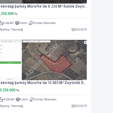
Tekirdağ Şarköy Mürefte'de 8.226 M² Satılık Zeytinlik
.250.000
TL
8.266 M²
Tarım
Emlak Ofisinden
Şarköy, Tekirdağ
2026
/
06
/
19
Tekirdağ Şarköy Mürefte'de 13.085 M² Zeytinlik Satılık
0.250.000
TL
10.085 M²
Tarım
Emlak Ofisinden
Şarköy, Tekirdağ
2026
/
06
/
19