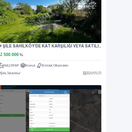
🌿 ŞİLE SAHİLKÖY’DE KAT KARŞILIĞI VEYA SATILIK ARSA FIRSATI 🌿
2.500.000
TL
1662.89 M²
Konut
Emlak Ofisinden
Şile, İstanbul
2026
/
05
/
25