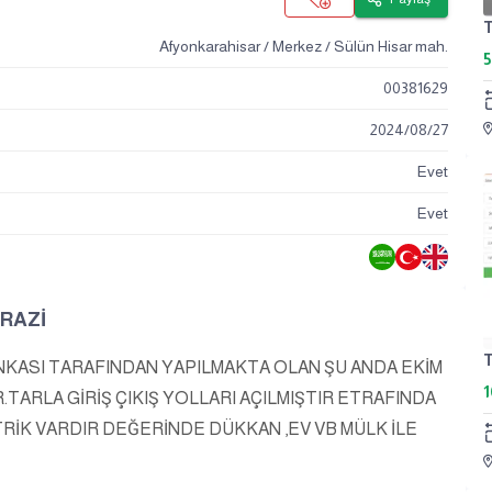
Afyonkarahisar / Merkez / Sülün Hisar mah.
5
00381629
2024
/
08
/
27
Evet
Evet
ARAZİ
NKASI TARAFINDAN YAPILMAKTA OLAN ŞU ANDA EKİM
1
R.TARLA GİRİŞ ÇIKIŞ YOLLARI AÇILMIŞTIR ETRAFINDA
TRİK VARDIR DEĞERİNDE
DÜKKAN ,EV VB MÜLK İLE