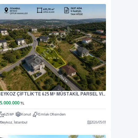
BEYKOZ ÇİFTLİK’TE 625 M² MÜSTAKİL PARSEL VİLLA İMARLI
5.000.000
TL
625 M²
Konut
Emlak Ofisinden
Beykoz, İstanbul
2026
/
05
/
01