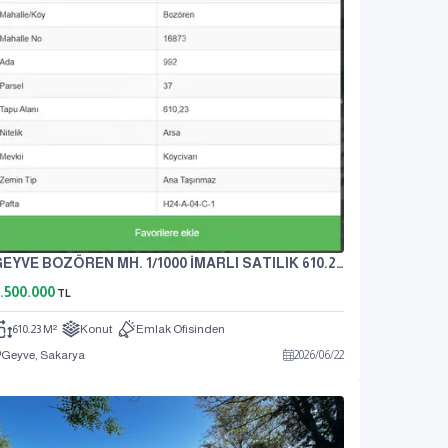
GEYVE BOZÖREN MH. 1/1000 İMARLI SATILIK 610.23m2 ARSA
.500.000
TL
610.23 M²
Konut
Emlak Ofisinden
Geyve, Sakarya
2026
/
06
/
22