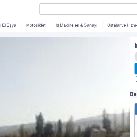
ci El Eşya
Motosiklet
İş Makineleri & Sanayi
Ustalar ve Hizme
İ
Be