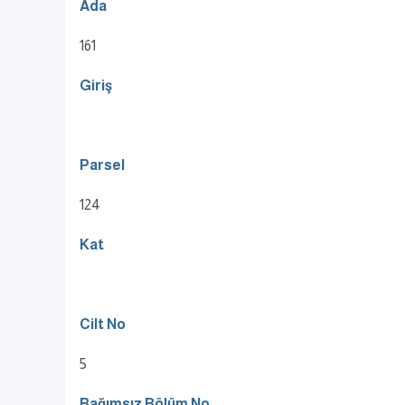
Ada
161
Giriş
Parsel
124
Kat
Cilt No
5
Bağımsız Bölüm No