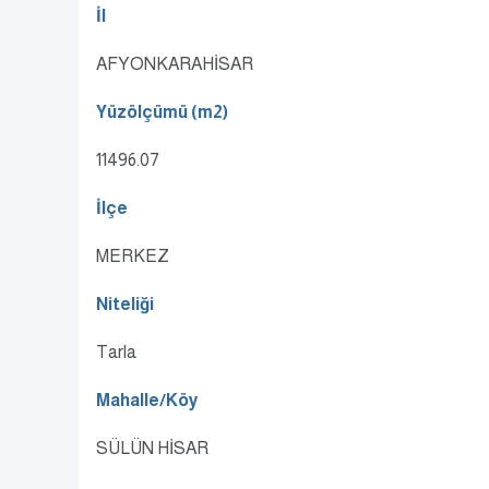
İl
AFYONKARAHİSAR
Yüzölçümü (m2)
11496.07
İlçe
MERKEZ
Niteliği
Tarla
Mahalle/Köy
SÜLÜN HİSAR