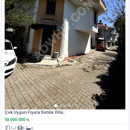
Çok Uygun Fiyata Satılık Villa..
50.000.000
TL
7+2
4
4