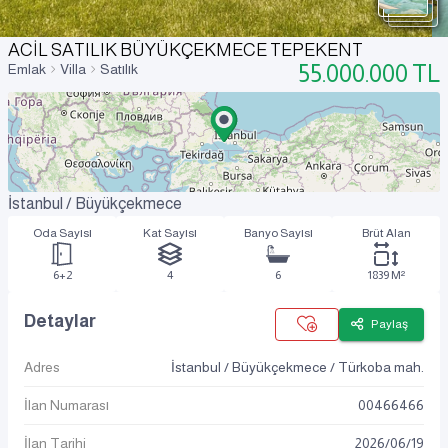
ACİL SATILIK BÜYÜKÇEKMECE TEPEKENT
55.000.000
TL
Emlak
Villa
Satılık
İstanbul / Büyükçekmece
Oda Sayısı
Kat Sayısı
Banyo Sayısı
Brüt Alan
6+2
4
6
1839 M²
Detaylar
Paylaş
Adres
İstanbul / Büyükçekmece / Türkoba mah.
İlan Numarası
00466466
İlan Tarihi
2026
/
06
/
19