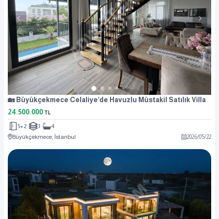
🏡 Büyükçekmece Celaliye’de Havuzlu Müstakil Satılık Villa
24.500.000
TL
5+2
3
4
Büyükçekmece, İstanbul
2026
/
05
/
22