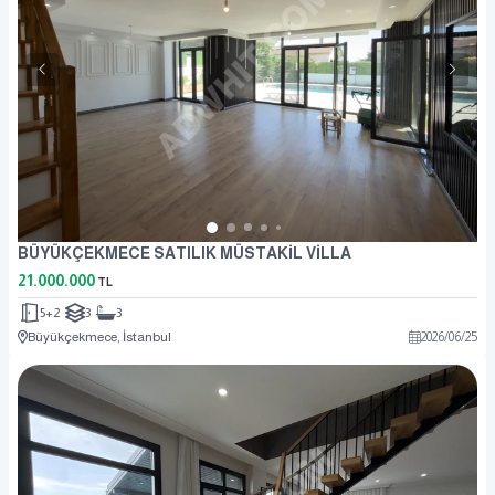
BÜYÜKÇEKMECE SATILIK MÜSTAKİL VİLLA
21.000.000
TL
5+2
3
3
Büyükçekmece, İstanbul
2026
/
06
/
25