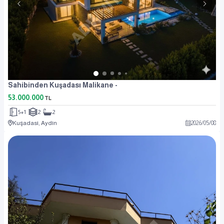
Sahibinden Kuşadası Malikane -
53.000.000
TL
5+1
2
2
Kuşadası, Aydın
2026
/
05
/
08