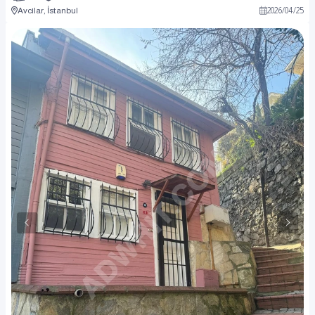
Avcılar, İstanbul
2026
/
04
/
25