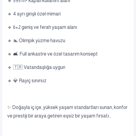
🔹 595 m² kapalı kullanım alanı
🔹 4 ayrı girişli özel mimari
🔹 6+2 geniş ve ferah yaşam alanı
🔹 🏊 Olimpik yüzme havuzu
🔹 🛋️ Full ankastre ve özel tasarım konsept
🔹 🇹🇷 Vatandaşlığa uygun
🔹 💎 Rayiç sınırsız
✨ Doğayla iç içe, yüksek yaşam standartları sunan, konfor
ve prestiji bir araya getiren eşsiz bir yaşam fırsatı…