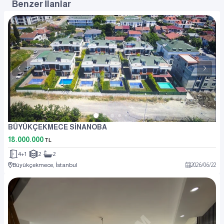
Benzer İlanlar
BÜYÜKÇEKMECE SİNANOBA
18.000.000
TL
4+1
2
2
Büyükçekmece, İstanbul
2026
/
06
/
22