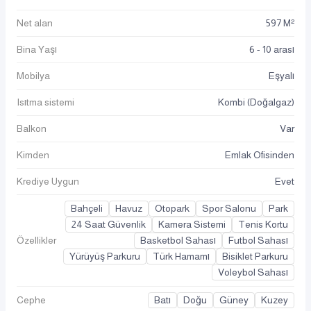
Net alan
597 M²
Bina Yaşı
6 - 10 arası
Mobilya
Eşyalı
Isıtma sistemi
Kombi (Doğalgaz)
Balkon
Var
Kimden
Emlak Ofisinden
Krediye Uygun
Evet
Bahçeli
Havuz
Otopark
Spor Salonu
Park
24 Saat Güvenlik
Kamera Sistemi
Tenis Kortu
Özellikler
Basketbol Sahası
Futbol Sahası
Yürüyüş Parkuru
Türk Hamamı
Bisiklet Parkuru
Voleybol Sahası
Cephe
Batı
Doğu
Güney
Kuzey