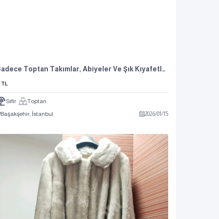
Sadece Toptan Takımlar, Abiyeler Ve Şık Kıyafetler.
TL
Sıfır
Toptan
Başakşehir, İstanbul
2026
/
01
/
15