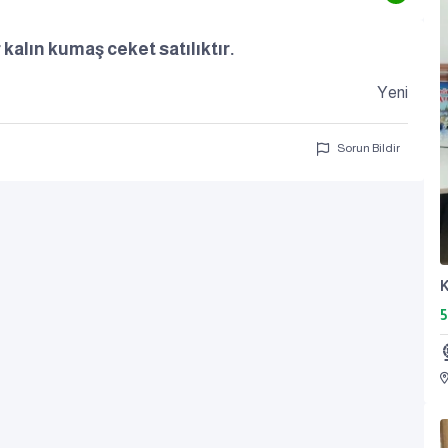
kalın kumaş ceket satılıktır.
Yeni
Sorun Bildir
K
5