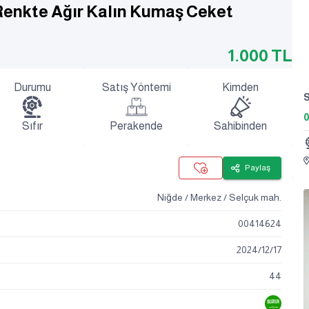
Renkte Ağır Kalın Kumaş Ceket
1.000
TL
Durumu
Satış Yöntemi
Kimden
0
Sıfır
Perakende
Sahibinden
Paylaş
Niğde / Merkez / Selçuk mah.
00414624
2024
/
12
/
17
44