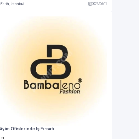
Fatih, İstanbul
2026
/
06
/
11
iyim Ofislerinde Iş Fırsatı
TL