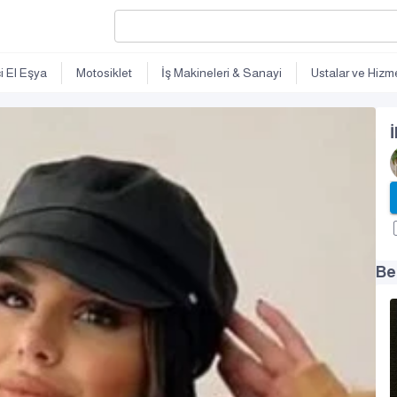
ci El Eşya
Motosiklet
İş Makineleri & Sanayi
Ustalar ve Hizme
İ
Be