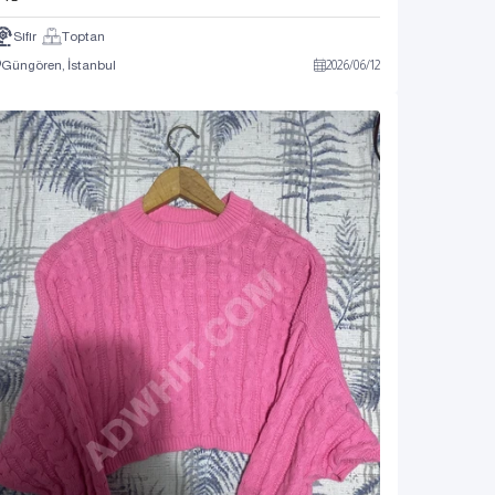
Sıfır
Toptan
Güngören, İstanbul
2026
/
06
/
12