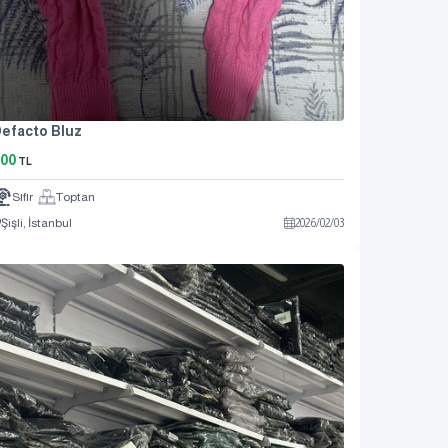
efacto Bluz
00
TL
Sıfır
Toptan
Şişli, İstanbul
2026
/
02
/
03