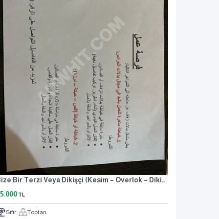
Bize Bir Terzi Veya Dikişçi (kesim – Overlok – Dikiş) Gerekiyor.
5.000
TL
Sıfır
Toptan