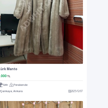
ürk Manto
.000
TL
Sıfır
Perakende
Çankaya, Ankara
2025
/
12
/
07