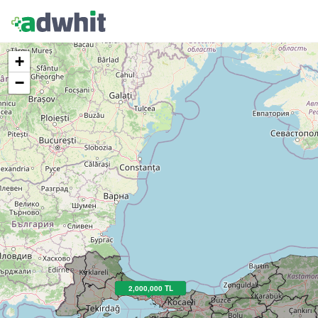
+
−
2,000,000 TL