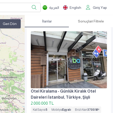
العربية
English
Giriş Yap
İlanlar
Sonuçları Filtrele
Geri Dön
Otel Kiralama - Günlük Kiralık Otel
Daireleri İstanbul, Türkiye, Şişli
2.000.000
TL
Kat Sayısı
5
Mobilya
Eşyalı
Brüt Alan
3700 M²