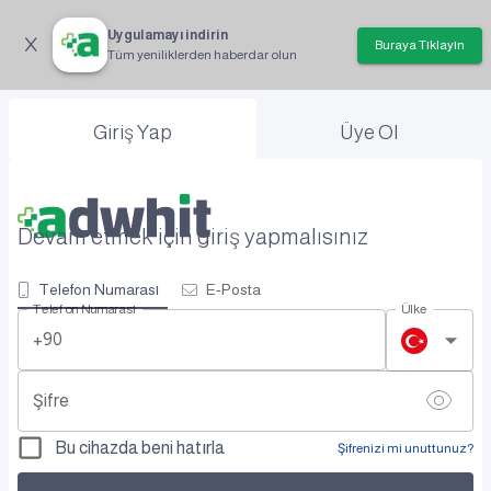
Uygulamayı indirin
Buraya Tıklayın
Tüm yeniliklerden haberdar olun
Giriş Yap
Üye Ol
Devam etmek için giriş yapmalısınız
Telefon Numarası
E-Posta
Telefon Numarası
Ülke
+90
Şifre
Bu cihazda beni hatırla
Şifrenizi mi unuttunuz?