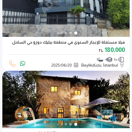
فيلا مستقلة للإيجار السنوي في منطقة بيليك دوزو حي الساحل
180,000
TL
5
4
5+3
2025
/
06
/
20
Beylikdüzü, İstanbul