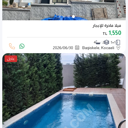
فيلا فاخرة للإيجار
1,550
TL
4
2
5+1
2026
/
06
/
30
Başiskele, Kocaeli
عاجل