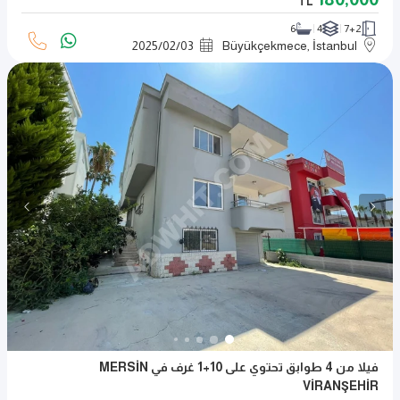
TL
6
4
7+2
2025
/
02
/
03
Büyükçekmece, İstanbul
فيلا من 4 طوابق تحتوي على 10+1 غرف في MERSİN
VİRANŞEHİR