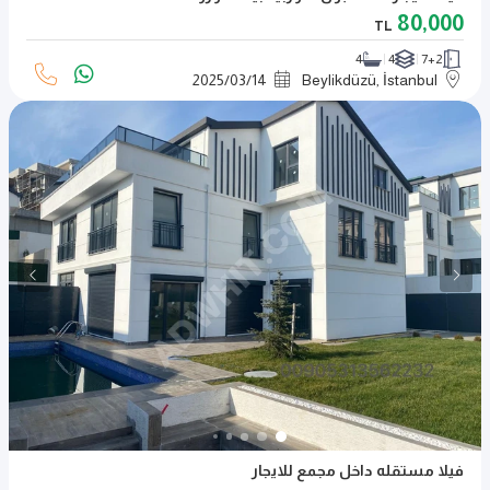
80,000
TL
4
4
7+2
2025
/
03
/
14
Beylikdüzü, İstanbul
فيلا مستقله داخل مجمع للايجار