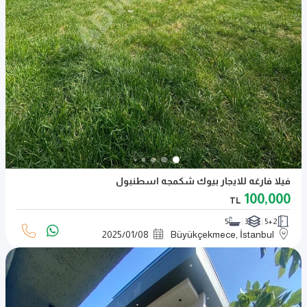
فيلا فارغه للايجار بيوك شكمجه اسطنبول
100,000
TL
5
3
5+2
2025
/
01
/
08
Büyükçekmece, İstanbul