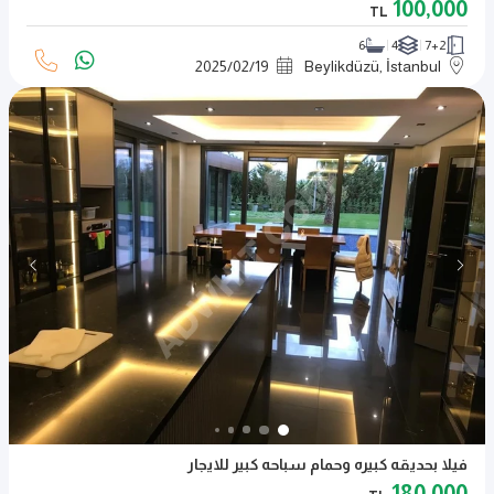
100,000
TL
6
4
7+2
2025
/
02
/
19
Beylikdüzü, İstanbul
فيلا بحديقه كبيره وحمام سباحه كبير للايجار
180,000