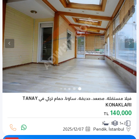
فيلا مستقلة، مصعد، حديقة، ساونا، حمام تركي في TANAY
KONAKLARI
140,000
TL
3
3
5+2
2025
/
12
/
07
Pendik, İstanbul