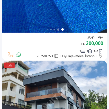
فيلا للايجار
200,000
TL
5
3
7+2
2025
/
07
/
21
Büyükçekmece, İstanbul
عاجل