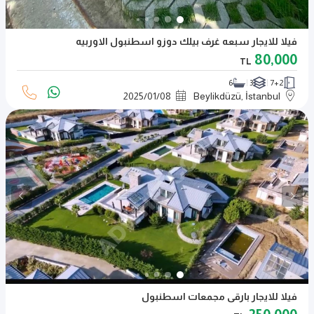
فيلا للايجار سبعه غرف بيلك دوزو اسطنبول الاوربيه
80,000
TL
6
3
7+2
2025
/
01
/
08
Beylikdüzü, İstanbul
فيلا للايجار بارقى مجمعات اسطنبول