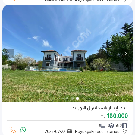
فيلا للإيجار باسطنبول الاوربيه
180,000
TL
6
3
6+2
2025
/
07
/
22
Büyükçekmece, İstanbul