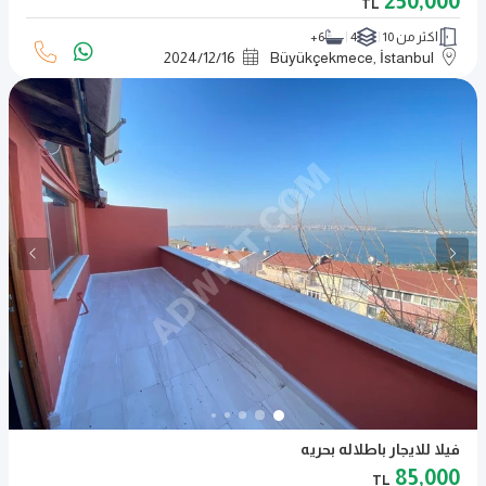
250,000
TL
اكثر من 10
4
6+
2024
/
12
/
16
Büyükçekmece, İstanbul
فيلا للايجار باطلاله بحريه
85,000
TL