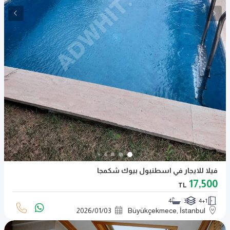
فيلا للايجار في اسطنبول بيوك شكمجا
17,500
TL
4
3
4+1
2026
/
01
/
03
Büyükçekmece, İstanbul