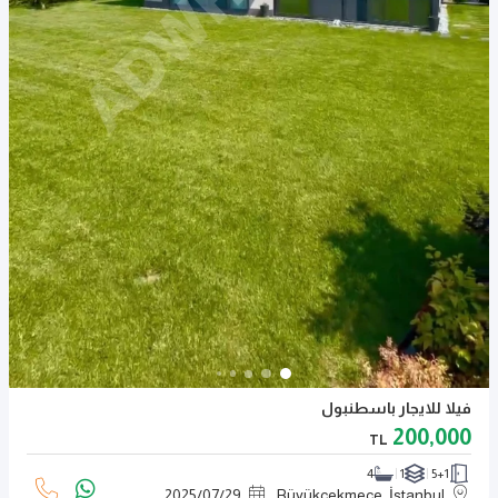
فيلا للايجار باسطنبول
200,000
TL
4
1
5+1
2025
/
07
/
29
Büyükçekmece, İstanbul