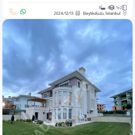
5
3
5+2
2024
/
12
/
13
Beylikdüzü, İstanbul