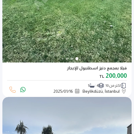
فيلا بمجمع دنيز اسطنبول للإيجار
200,000
TL
اكثر من 10
4
5
2025
/
01
/
16
Beylikdüzü, İstanbul