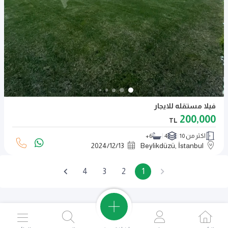
فيلا مستقله للايجار
200,000
TL
اكثر من 10
4
6+
2024
/
12
/
13
Beylikdüzü, İstanbul
4
3
2
1