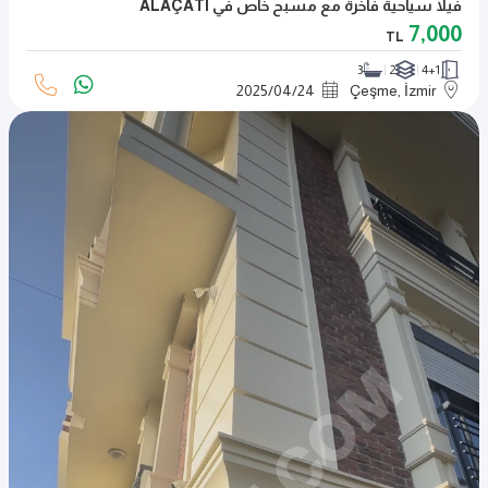
فيلا سياحية فاخرة مع مسبح خاص في ALAÇATI
7,000
TL
3
2
4+1
2025
/
04
/
24
Çeşme, İzmir