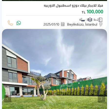
فيلا للايجار بيلك دوزو اسطنبول الاوربيه
100,000
TL
6
3
6+2
2025
/
01
/
10
Beylikdüzü, İstanbul