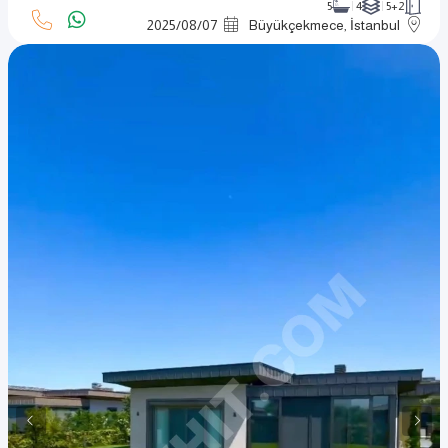
5
4
5+2
2025
/
08
/
07
Büyükçekmece, İstanbul