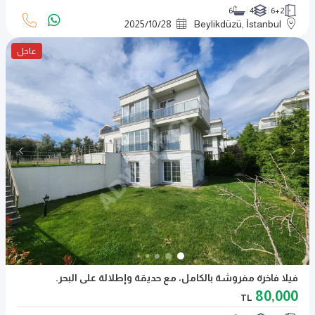
6
4
6+2
2025
/
10
/
28
Beylikdüzü, İstanbul
عاجل
فيلا فاخرة مفروشة بالكامل، مع حديقة وإطلالة على البحر.
80,000
TL