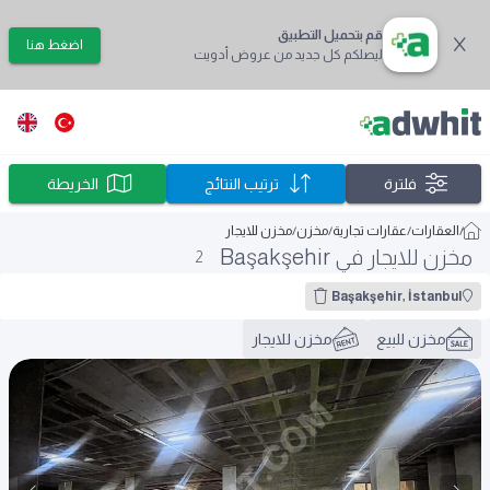
قم بتحميل التطبيق
اضغط هنا
ليصلكم كل جديد من عروض أدويت
فلترة
ترتيب النتائج
الخريطة
/
العقارات
/
عقارات تجارية
/
مخزن
/
مخزن للايجار
مخزن للايجار في Başakşehir
2
Başakşehir, İstanbul
مخزن للبيع
مخزن للايجار