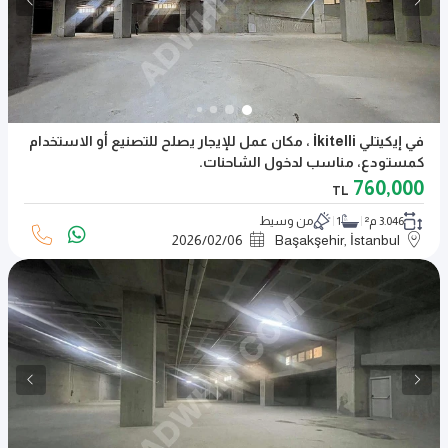
في إيكيتلي İkitelli ، مكان عمل للإيجار يصلح للتصنيع أو الاستخدام
كمستودع، مناسب لدخول الشاحنات.
760,000
TL
3.046 م²
1
من وسيط
2026
/
02
/
06
Başakşehir, İstanbul