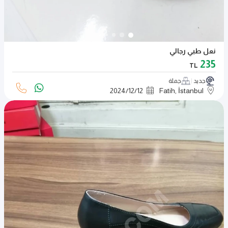
نعل طبي رجالي
235
TL
جديد
جملة
2024
/
12
/
12
Fatih, İstanbul