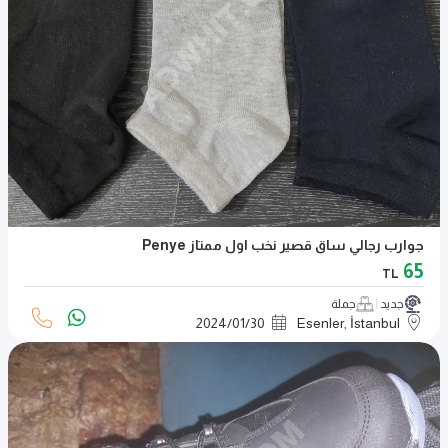
جوارب رجالي ساق قصير نخب اول ممتاز Penye
65
TL
جديد
جملة
2024
/
01
/
30
Esenler, İstanbul