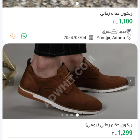
ريكون حذاء رجالي
1,100
TL
جديد
مفرق
2024
/
03
/
04
Yüreğir, Adana
ريكون حذاء رجالي (يومي)
1,299
TL