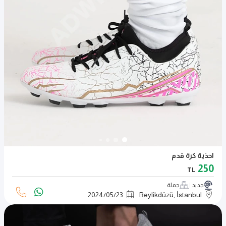
احذية كرة قدم
250
TL
جديد
جملة
2024
/
05
/
23
Beylikdüzü, İstanbul