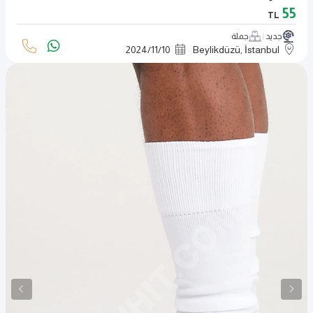
55
TL
جديد
جملة
2024
/
11
/
10
Beylikdüzü, İstanbul