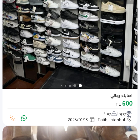
احذياء رجالي
600
TL
جديد
جملة
2025
/
01
/
13
Fatih, İstanbul