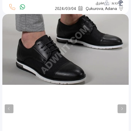
جديد
مفرق
2024
/
03
/
04
Çukurova, Adana