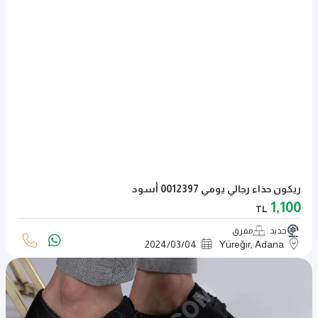
ريكون حذاء رجالي يومي 0012397 أسود
1,100
TL
جديد
مفرق
2024
/
03
/
04
Yüreğir, Adana