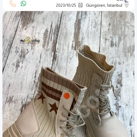
2023
/
10
/
25
Güngören, İstanbul