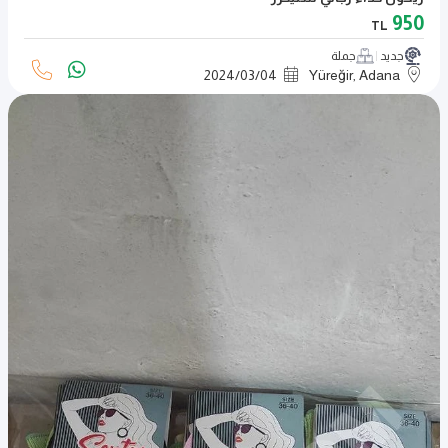
950
TL
جديد
جملة
2024
/
03
/
04
Yüreğir, Adana