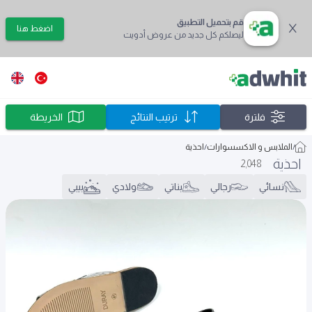
قم بتحميل التطبيق
اضغط هنا
ليصلكم كل جديد من عروض أدويت
فلترة
ترتيب النتائج
الخريطة
/
الملابس و الاكسسوارات
/
احذية
احذية
2,048
نسائي
رجالي
بناتي
ولادي
بيبي