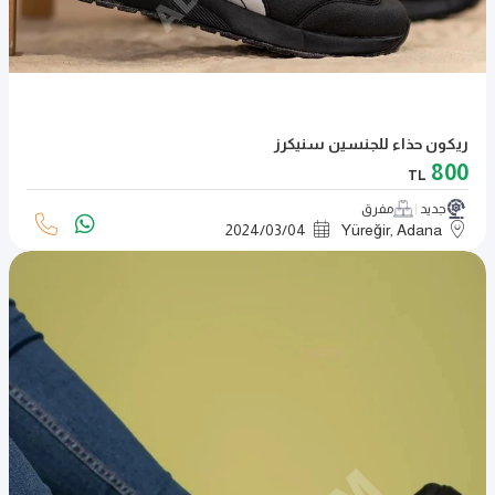
ريكون حذاء للجنسين سنيكرز
800
TL
جديد
مفرق
2024
/
03
/
04
Yüreğir, Adana