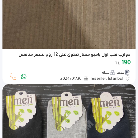
جوارب نخب اول بامبو ممتاز تحتوى على 12 زوج بسعر منافس
190
TL
جديد
جملة
2024
/
01
/
30
Esenler, İstanbul