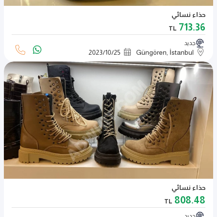
حذاء نسائي
713.36
TL
جديد
2023
/
10
/
25
Güngören, İstanbul
حذاء نسائي
808.48
TL
جديد