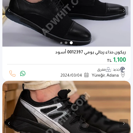
ريكون حذاء رجالي يومي 0012397 أسود
1,100
TL
جديد
مفرق
2024
/
03
/
04
Yüreğir, Adana