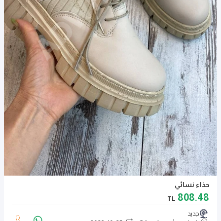
حذاء نسائي
808.48
TL
جديد