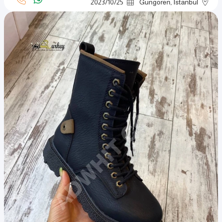
2023
/
10
/
25
Güngören, İstanbul