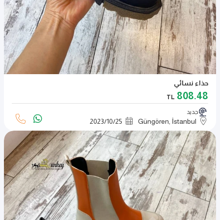
حذاء نسائي
808.48
TL
جديد
2023
/
10
/
25
Güngören, İstanbul