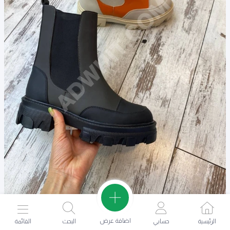
حذاء نسائي
اضافة عرض
الرئيسية
حسابي
البحث
القائمة
808.48
TL