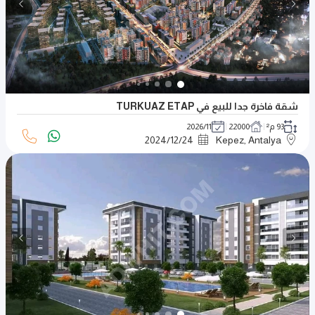
شقة فاخرة جدا للبيع في TURKUAZ ETAP
93 م²
22000
2026/11
2024
/
12
/
24
Kepez, Antalya