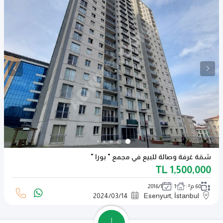
شقة غرفة وصالة للبيع في مجمع " بورا "
TL
1,500,000
60 م²
1
2016/1
2024
/
03
/
14
Esenyurt, İstanbul