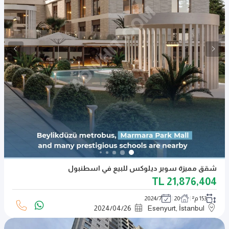
شقق مميزة سوبر ديلوكس للبيع في اسطنبول
TL
21,876,404
153 م²
20
2024/7
2024
/
04
/
26
Esenyurt, İstanbul