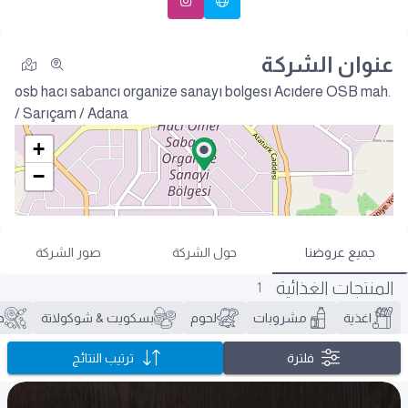
عنوان الشركة
osb hacı sabancı organize sanayı bolgesı
Acıdere OSB mah.
/ Sarıçam / Adana
+
−
جميع عروضنا
حول الشركة
صور الشركة
المنتجات الغذائية
1
اغذية
مشروبات
لحوم
بسكويت & شوكولاتة
ح
فلترة
ترتيب النتائج