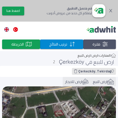
قم بتحميل التطبيق
اضغط هنا
ليصلكم كل جديد من عروض أدويت
فلترة
ترتيب النتائج
الخريطة
/
العقارات
/
ارض
/
ارض للبيع
ارض للبيع في Çerkezköy
2
Çerkezköy, Tekirdağ
ارض للبيع
ارض للايجار