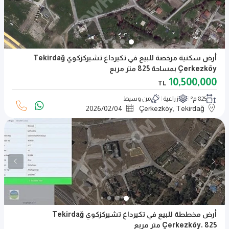
أرض سكنية مرخصة للبيع في تكيرداغ تشيركزكوي Tekirdağ
Çerkezköy بمساحة 825 متر مربع
10,500,000
TL
825 م²
زراعية
من وسيط
2026
/
02
/
04
Çerkezköy, Tekirdağ
أرض مخططة للبيع في تكيرداغ تشيركزكوي Tekirdağ
Çerkezköy، 825 متر مربع