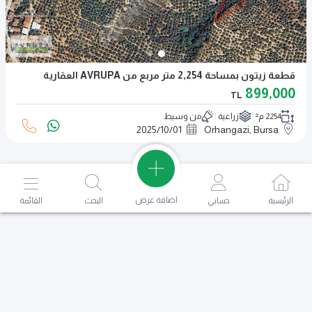
قطعة زيتون بمساحة 2,254 متر مربع من AVRUPA العقارية
899,000
TL
2254 م²
زراعية
من وسيط
2025
/
10
/
01
Orhangazi, Bursa
اضافة عرض
الرئيسية
حسابي
البحث
القائمة