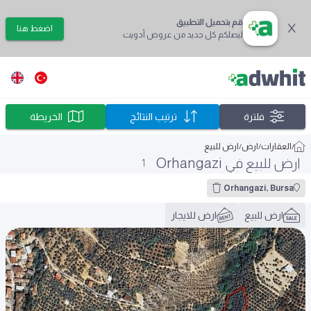
قم بتحميل التطبيق
اضغط هنا
ليصلكم كل جديد من عروض أدويت
فلترة
ترتيب النتائج
الخريطة
/
العقارات
/
ارض
/
ارض للبيع
ارض للبيع في Orhangazi
1
Orhangazi, Bursa
ارض للبيع
ارض للايجار