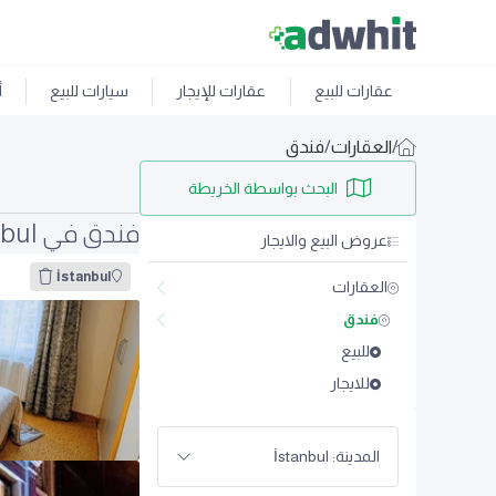
عقارات للبيع
عقارات للإيجار
سيارات للبيع
أ
/
العقارات
/
فندق
البحث بواسطة الخريطة
فندق في İstanbul
عروض البيع والايجار
İstanbul
العقارات
فندق
للبيع
للايجار
المدينة: İstanbul