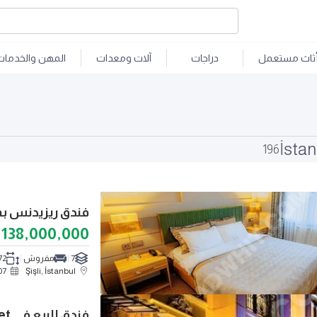
ثاث مستعمل
دراجات
آلات ومعدات
المهن والخدمات
196
فندق ريزيدنس بمركز MECİDİYEKÖY بعائد إيجار 
138,000,000
7
مفروش
072
07
Şişli, İstanbul
فندق للبيع في Sultanahmet