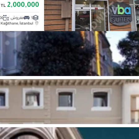
2,000,000
TL
5
مفروش
3700
Kağıthane, İstanbul