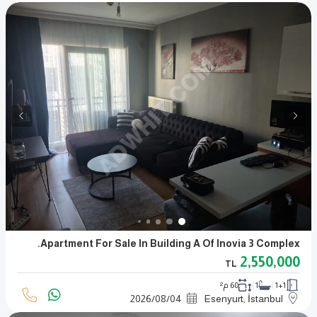
Apartment For Sale In Building A Of Inovia 3 Complex.
2,550,000
TL
1+1
1
60 م²
2026
/
08
/
04
Esenyurt, İstanbul