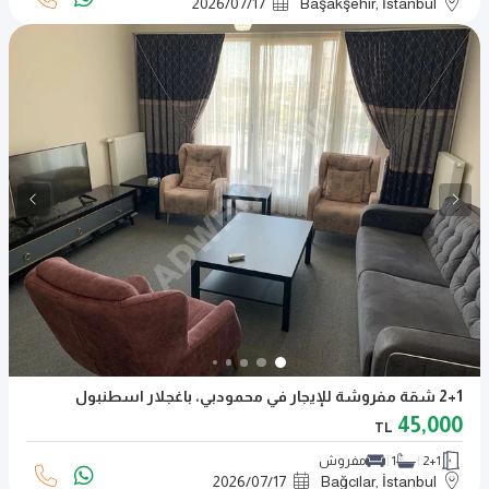
2026
/
07
/
17
Başakşehir, İstanbul
2+1 شقة مفروشة للإيجار في محمودبي، باغجلار اسطنبول
45,000
TL
2+1
1
مفروش
2026
/
07
/
17
Bağcılar, İstanbul