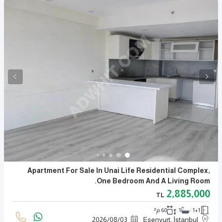
Apartment For Sale In Unai Life Residential Complex,
One Bedroom And A Living Room.
2,885,000
TL
1+1
1
60 م²
2026
/
08
/
03
Esenyurt, İstanbul