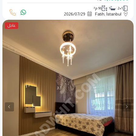
2+1
1
90 م²
2026
/
07
/
29
Fatih, İstanbul
عاجل