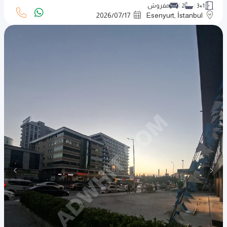
3+1
2
مفروش
2026
/
07
/
17
Esenyurt, İstanbul