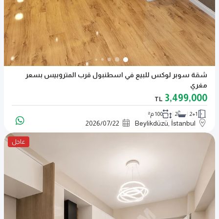
شقة سوبر لوكس للبيع في اسطنبول قرب المتروبيس بسعر
مغري
3,499,000
TL
2+1
2
100 م²
2026
/
07
/
22
Beylikdüzü, İstanbul
عاجل