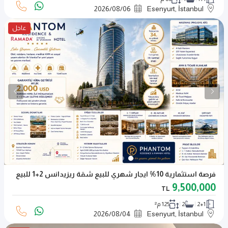
2026
/
08
/
06
Esenyurt, İstanbul
عاجل
فرصة استثمارية 10% ايجار شهري للبيع شقة ريزيدانس 2+1 للبيع
9,500,000
TL
2+1
2
125 م²
2026
/
08
/
04
Esenyurt, İstanbul