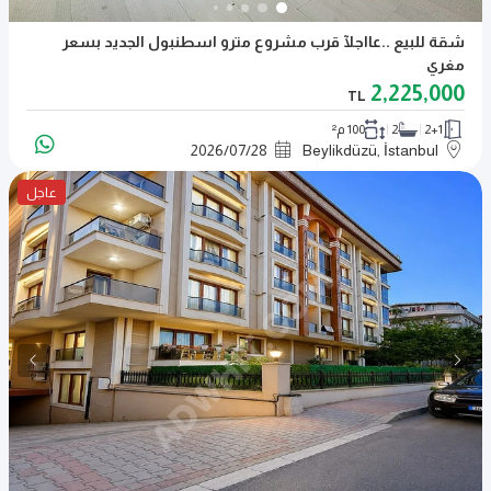
شقة للبيع ..عااجلآ قرب مشروع مترو اسطنبول الجديد بسعر
مغري
2,225,000
TL
2+1
2
100 م²
2026
/
07
/
28
Beylikdüzü, İstanbul
عاجل