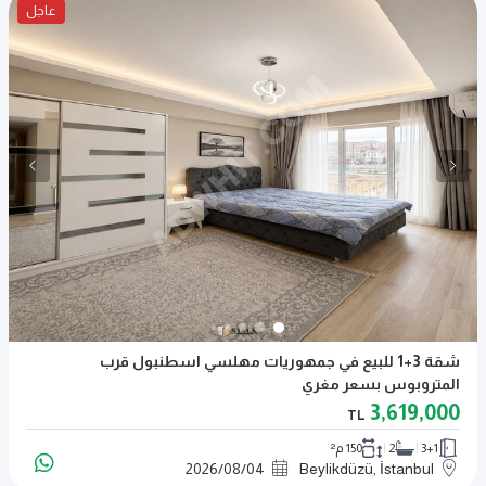
عاجل
شقة 3+1 للبيع في جمهوريات مهلسي اسطنبول قرب
المتروبوس بسعر مغري
3,619,000
TL
3+1
2
150 م²
2026
/
08
/
04
Beylikdüzü, İstanbul