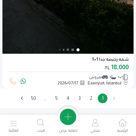
شقه رخيصه جدا 1+1
18,000
TL
1+1
1
مفروش
2026
/
07
/
17
Esenyurt, İstanbul
50
…
5
4
3
2
1
اضافة عرض
الرئيسية
حسابي
البحث
القائمة