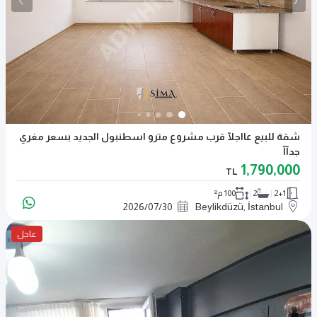
شقة للبيع عااجلآ قرب مشروع مترو اسطنبول الجديد بسعر مغري
جدآآ
1,790,000
TL
2+1
2
100 م²
2026
/
07
/
30
Beylikdüzü, İstanbul
عاجل