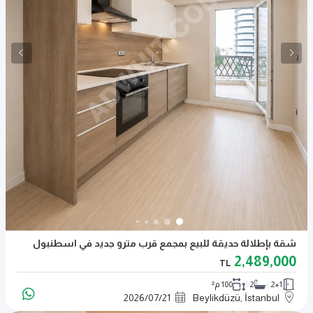
شقة بإطلالة حديقة للبيع بمجمع قرب مترو جديد في اسطنبول
2,489,000
TL
2+1
2
100 م²
2026
/
07
/
21
Beylikdüzü, İstanbul