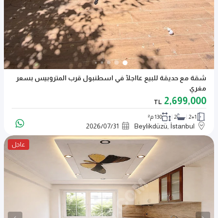
شقة مع حديقة للبيع عااجلآ في اسطنبول قرب المتروبيس بسعر
مغري
2,699,000
TL
2+1
2
130 م²
2026
/
07
/
31
Beylikdüzü, İstanbul
عاجل