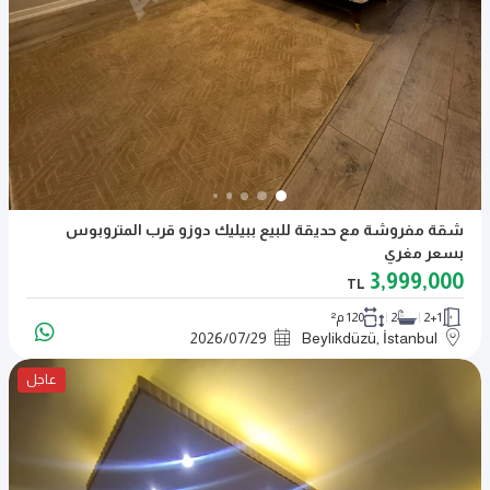
شقة مفروشة مع حديقة للبيع ببيليك دوزو قرب المتروبوس
بسعر مغري
3,999,000
TL
2+1
2
120 م²
2026
/
07
/
29
Beylikdüzü, İstanbul
عاجل