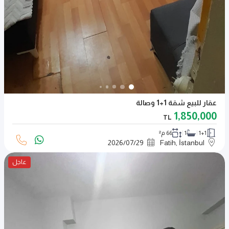
عقار للبيع شقة 1+1 وصالة
1,850,000
TL
1+1
1
66 م²
2026
/
07
/
29
Fatih, İstanbul
عاجل