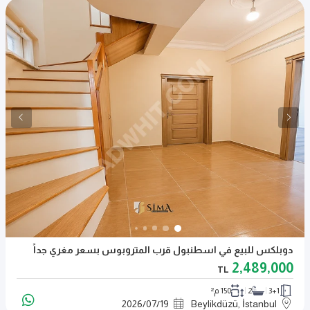
دوبلكس للبيع في اسطنبول قرب المتروبوس بسعر مغري جداً
2,489,000
TL
3+1
2
150 م²
2026
/
07
/
19
Beylikdüzü, İstanbul