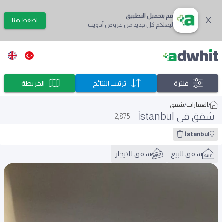
قم بتحميل التطبيق
اضغط هنا
ليصلكم كل جديد من عروض أدويت
فلترة
ترتيب النتائج
الخريطة
/
العقارات
/
شقق
شقق في İstanbul
2,875
İstanbul
شقق للبيع
شقق للايجار