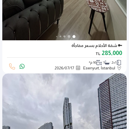
🔑 شقة الأحلام بسعر مفاجأة
285,000
TL
2+1
1
90 م²
2026
/
07
/
17
Esenyurt, İstanbul