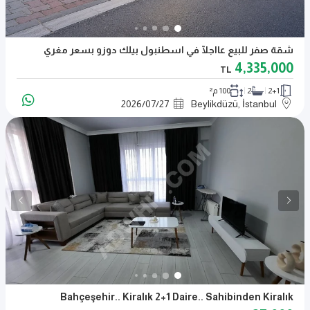
شقة صفر للبيع عااجلآ في اسطنبول بيلك دوزو بسعر مغري
4,335,000
TL
2+1
2
100 م²
2026
/
07
/
27
Beylikdüzü, İstanbul
Bahçeşehir.. Kiralık 2+1 Daire.. Sahibinden Kiralık