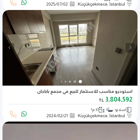
2025
/
07
/
02
Küçükçekmece, İstanbul
استوديو مناسب للاستثمار للبيع في مجمع باباجان
3,804,592
TL
استديو
1
37 م²
2024
/
02
/
21
Küçükçekmece, İstanbul