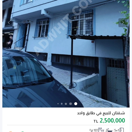
شقتان للبيع في طابق واحد
2,500,000
TL
5+1
2
187 م²