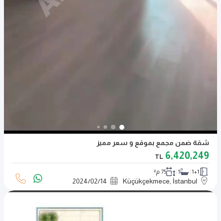
شقة ضمن مجمع بموقع و سعر مميز
6,420,249
TL
1+1
1
75 م²
2024
/
02
/
14
Küçükçekmece, İstanbul