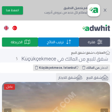
قم بتحميل التطبيق
اضغط هنا
ليصلكم كل جديد من عروض أدويت
فلترة
ترتيب النتائج
الخريطة
/
العقارات
/
شقق
/
شقق للبيع
شقق للبيع من المالك في Küçükçekmece
5
المعلن
من المالك
Küçükçekmece, İstanbul
شقق للبيع
شقق للايجار
عاجل