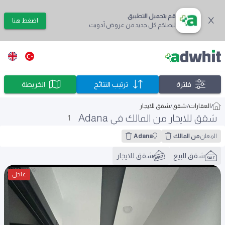
قم بتحميل التطبيق
اضغط هنا
ليصلكم كل جديد من عروض أدويت
فلترة
ترتيب النتائج
الخريطة
/
العقارات
/
شقق
/
شقق للايجار
شقق للايجار من المالك في Adana
1
المعلن
من المالك
Adana
شقق للبيع
شقق للايجار
عاجل