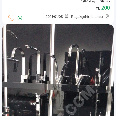
حنفيات جودة عالية
200
TL
2021
/
01
/
08
Başakşehir, İstanbul