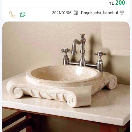
200
TL
2021
/
01
/
06
Başakşehir, İstanbul