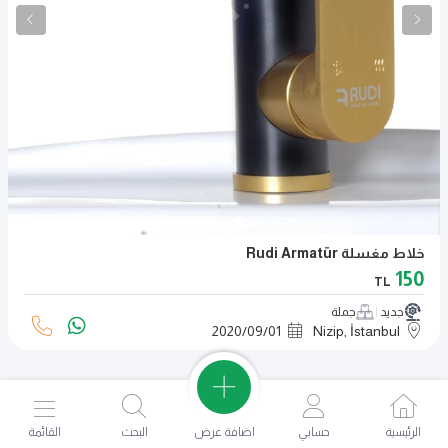
خلاط مغسلة Rudi Armatür
150
TL
جديد
جملة
2020
/
09
/
01
Nizip, İstanbul
اضافة عرض
الرئيسية
حسابي
البحث
القائمة