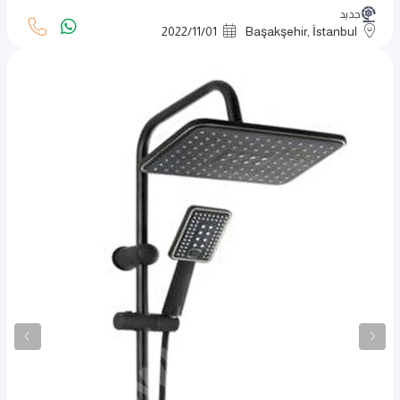
جديد
2022
/
11
/
01
Başakşehir, İstanbul