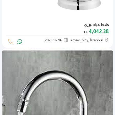
خلاط مياه ليزري
4,042.38
TL
2023
/
02
/
16
Arnavutköy, İstanbul