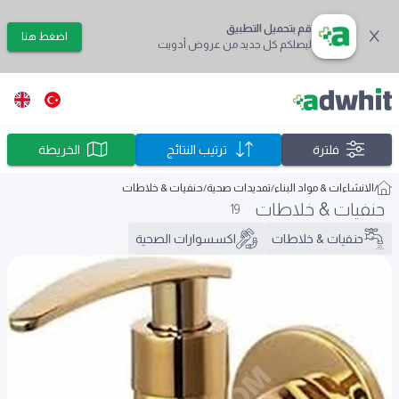
قم بتحميل التطبيق
اضغط هنا
ليصلكم كل جديد من عروض أدويت
فلترة
ترتيب النتائج
الخريطة
/
الانشاءات & مواد البناء
/
تمديدات صحية
/
حنفيات & خلاطات
حنفيات & خلاطات
19
حنفيات & خلاطات
اكسسوارات الصحية