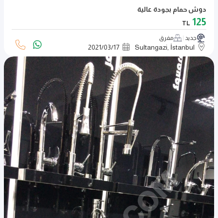
دوش حمام بجودة عالية
125
TL
جديد
مفرق
2021
/
03
/
17
Sultangazi, İstanbul