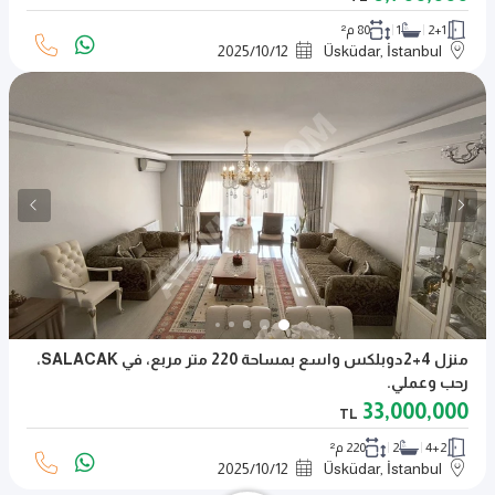
2+1
1
80 م²
2025
/
10
/
12
Üsküdar, İstanbul
منزل 4+2دوبلكس واسع بمساحة 220 متر مربع، في SALACAK،
رحب وعملي.
33,000,000
TL
4+2
2
220 م²
2025
/
10
/
12
Üsküdar, İstanbul