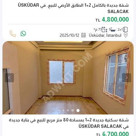
شقة جديدة بالكامل 2+1 الطابق الأرضي للبيع. في ÜSKÜDAR
SALACAK
4,800,000
TL
2+1
1
77 م²
2025
/
10
/
12
Üsküdar, İstanbul
شقة سكنية جديدة 2+1 بمساحة 80 متر مربع للبيع في بناية جديدة
في ÜSKÜDAR SALACAK
6,700,000
TL