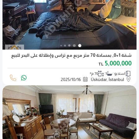
شقة 1+0, بمساحة 70 متر مربع مع تراس وإطلالة على البحر للبيع
5,000,000
TL
استديو
1
70 م²
2025
/
10
/
16
Üsküdar, İstanbul