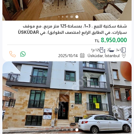
شقة سكنية للبيع ، 3+1، بمساحة 125 متر مربع، مع موقف
سيارات، في الطابق الرابع (منتصف الطوابق). في ÜSKÜDAR
AHMEDİYE
8,950,000
TL
3+1
2
125 م²
2025
/
10
/
14
Üsküdar, İstanbul