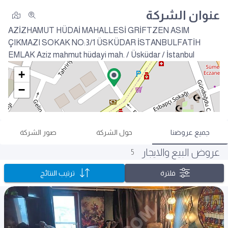
عنوان الشركة
AZİZHAMUT HÜDAİ MAHALLESİ GRİFTZEN ASIM
ÇIKMAZI SOKAK NO:3/1 ÜSKÜDAR İSTANBULFATİH
EMLAK
Aziz mahmut hüdayi mah. / Üsküdar / İstanbul
+
−
جميع عروضنا
حول الشركة
صور الشركة
عروض البيع والايجار
5
فلترة
ترتيب النتائج