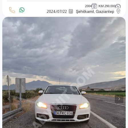
2004
290,000 KM
2024
/
07
/
22
Şehitkamil, Gaziantep