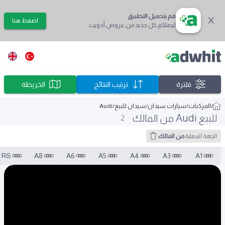
قم بتحميل التطبيق
اضغط هنا
ليصلكم كل جديد من عروض أدويت
فلترة
ترتيب النتائج
الخريطة
/
المركبات
/
سيارات سيدان
/
سيدان للبيع
/
Audi
للبيع Audi من المالك
2
الجهة المعلنة
من المالك
RS
A8
A6
A5
A4
A3
A1