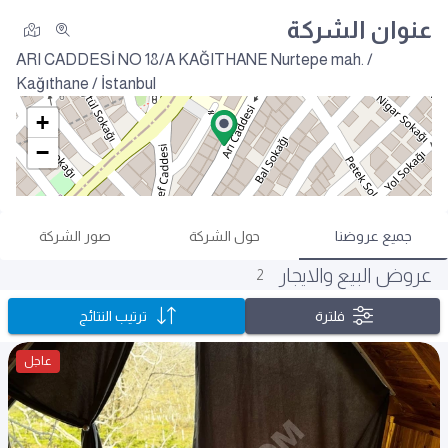
عنوان الشركة
ARI CADDESİ NO 18/A KAĞITHANE
Nurtepe mah. /
Kağıthane / İstanbul
+
−
جميع عروضنا
حول الشركة
صور الشركة
عروض البيع والايجار
2
فلترة
ترتيب النتائج
عاجل