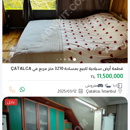
قطعة أرض سياحية للبيع بمساحة 3210 متر مربع في ÇATALCA
11,500,000
TL
1+1
1
مفروش
2025
/
03
/
12
Çatalca, İstanbul
عاجل