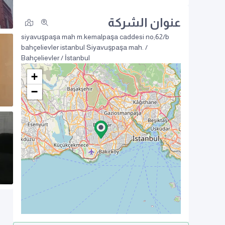
عنوان الشركة
siyavuşpaşa mah m.kemalpaşa caddesi no;62/b
bahçelievler istanbul
Siyavuşpaşa mah. /
Bahçelievler / İstanbul
+
−