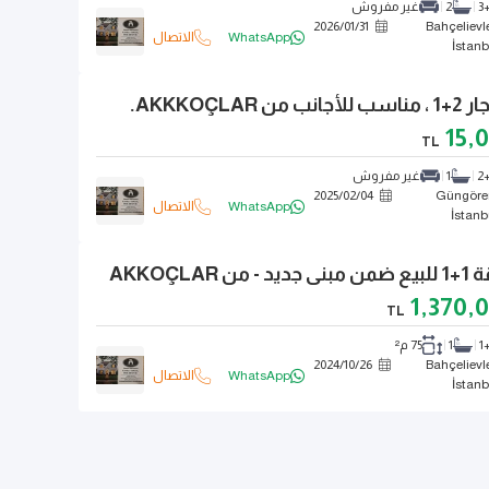
3
2
غير مفروش
2026
/
01
/
31
Bahçelievle
WhatsApp
الاتصال
İstanb
أجانب من AKKKOÇLAR.
15,
TL
2+
1
غير مفروش
2025
/
02
/
04
Güngöre
WhatsApp
الاتصال
İstanb
يد - من AKKOÇLAR
1,370,
TL
1
1
75 م²
2024
/
10
/
26
Bahçelievle
WhatsApp
الاتصال
İstanb