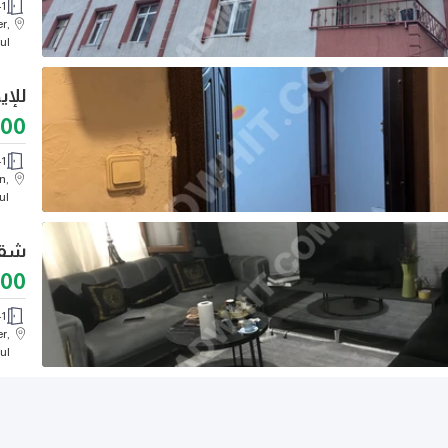
+1
r,
ul
للإيجار 2+1 ، مناسب لل
000
1
n,
ul
شقة 1+1 للبيع ضمن مبنى جد
000
+1
r,
ul