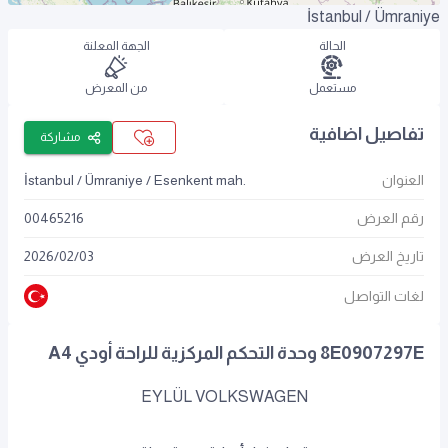
İstanbul / Ümraniye
الحالة
الجهة المعلنة
مستعمل
من المعرض
تفاصيل اضافية
مشاركة
العنوان
İstanbul / Ümraniye / Esenkent mah.
رقم العرض
00465216
تاريخ العرض
03
/
02
/
2026
لغات التواصل
8E0907297E وحدة التحكم المركزية للراحة أودي A4
EYLÜL VOLKSWAGEN