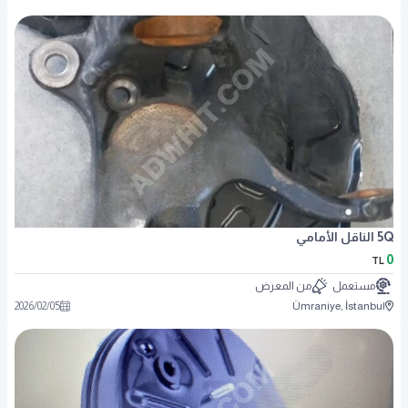
5Q الناقل الأمامي
0
TL
مستعمل
من المعرض
2026
/
02
/
05
Ümraniye, İstanbul