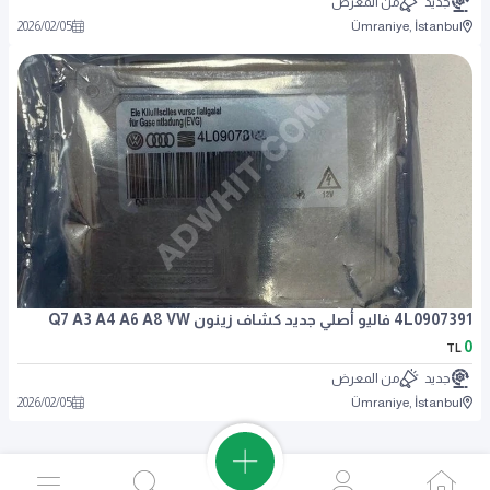
جديد
من المعرض
2026
/
02
/
05
Ümraniye, İstanbul
4L0907391 فاليو أصلي جديد كشاف زينون Q7 A3 A4 A6 A8 VW
0
TL
جديد
من المعرض
2026
/
02
/
05
Ümraniye, İstanbul