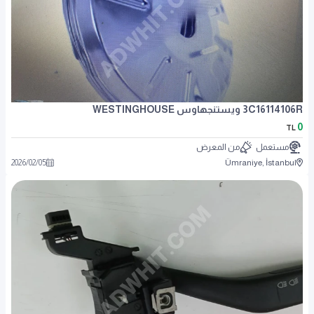
3C16114106R ويستنجهاوس WESTINGHOUSE
0
TL
مستعمل
من المعرض
2026
/
02
/
05
Ümraniye, İstanbul