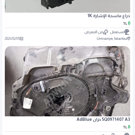
ذراع ماسحة الإشارة 1K
0
TL
مستعمل
من المعرض
2026
/
02
/
05
Ümraniye, İstanbul
5Q0971407 A3 خزان AdBlue
0
TL