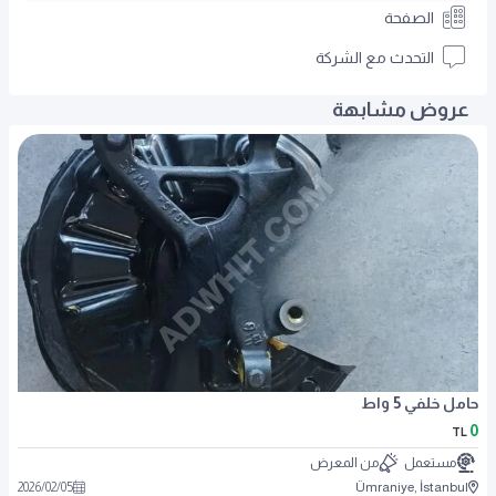
الصفحة
التحدث مع الشركة
عروض مشابهة
حامل خلفي 5 واط
0
TL
مستعمل
من المعرض
2026
/
02
/
05
Ümraniye, İstanbul