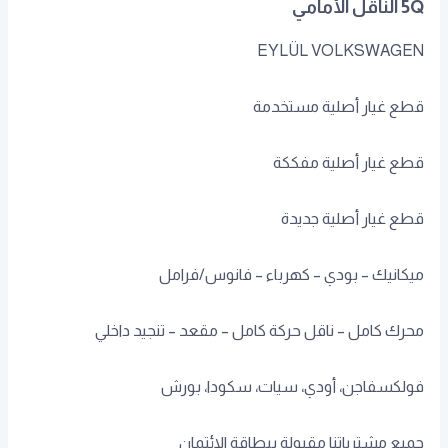
5Q الناقل الأمامي
EYLÜL VOLKSWAGEN
قطع غيار أصلية مستخدمة
قطع غيار أصلية مفككة
قطع غيار أصلية جديدة
ميكانيك – بودي – كهرباء – فانوس/فرامل
محرك كامل – ناقل حركة كامل – مقعد – تنجيد داخلي
فولكسفاجن، أودي، سيات، سكودا، بورش
جميع مشترياتنا مقبولة ببطاقة الائتمان