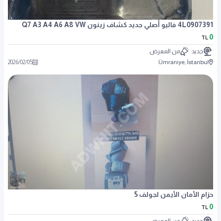
4L0907391 فاليو أصلي جديد كشاف زينون Q7 A3 A4 A6 A8 VW
0
TL
جديد
من المعرض
2026
/
02
/
05
Ümraniye, İstanbul
حزام الأمان الأيمن لجولف 5
0
TL
جديد
من المعرض