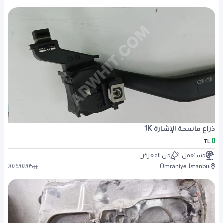
ذراع ماسحة الإشارة 1K
0
TL
مستعمل
من المعرض
2026
/
02
/
05
Ümraniye, İstanbul