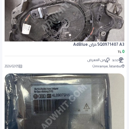
5Q0971407 A3 خزان AdBlue
0
TL
جديد
من المعرض
2026
/
02
/
05
Ümraniye, İstanbul