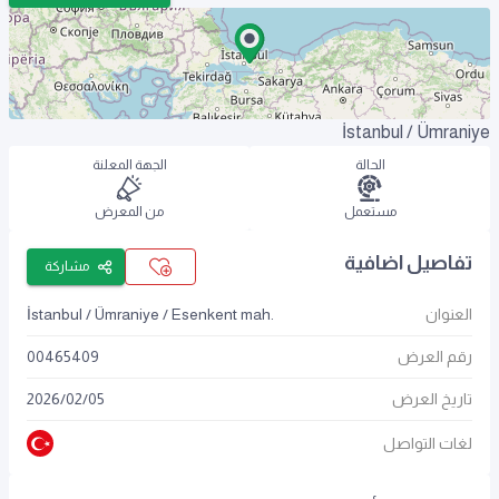
İstanbul / Ümraniye
الحالة
الجهة المعلنة
مستعمل
من المعرض
تفاصيل اضافية
مشاركة
العنوان
İstanbul / Ümraniye / Esenkent mah.
رقم العرض
00465409
تاريخ العرض
05
/
02
/
2026
لغات التواصل