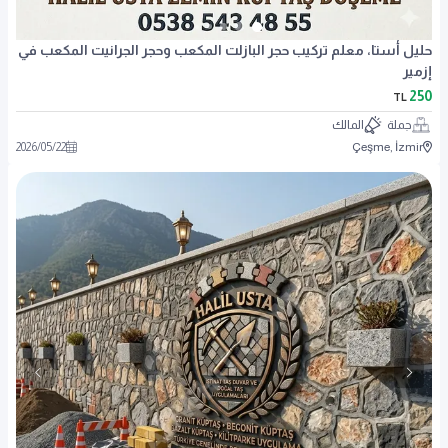
حليل أستا، معلم تركيب حجر البازلت المكعب وحجر الجرانيت المكعب في
إزمير
250
TL
جملة
المالك
2026
/
05
/
22
Çeşme, İzmir