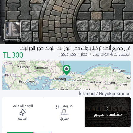
في جميع أنحاء تركيا، بلوك حجر البوزالت، بلوك حجر الجرانيت.
TL
300
الانشاءات & مواد البناء
احجار
حجر ديكور
İstanbul / Büyükçekmece
طريقة البيع
الجهة المعلنة
مشاهدة الفيديو
مفرق
المالك