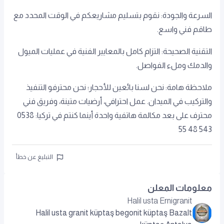
السرعة والجودة: نقوم بتسليم مشاريعكم في الوقت المحدد مع
طاقم فني واسع.
التقنية الصحيحة: التزام كامل بالمعايير الفنية في عمليات الميول
والدمك وملء الفواصل.
ملاحظة هامة: نحن لسنا بائعين للأحجار؛ نحن محترفو التنفيذ
والتركيب في الميدان. عمل احترافي، أرضيات متينة، وفريق فني
محترف على بعد مكالمة هاتفية واحدة أينما كنتم في تركيا: 0538
543 48 55
التبليغ عن خطأ
معلومات المعلن
Halil usta Ernigranit
Halil usta granit küptaş begonit küptaş Bazalt