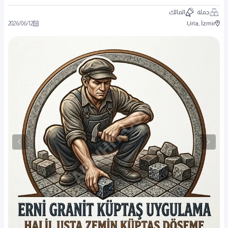
جملة
المالك
2026
/
06
/
12
Urla, İzmir