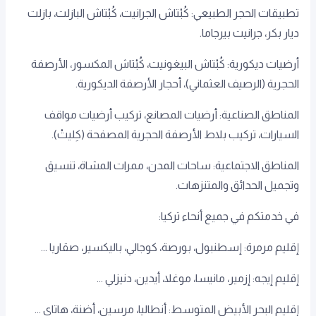
تطبيقات الحجر الطبيعي: كُبْتاش الجرانيت، كُبْتاش البازلت، بازلت
ديار بكر، جرانيت بيرجاما.
أرضيات ديكورية: كُبْتاش البيغونيت، كُبْتاش المكسور، الأرصفة
الحجرية (الرصيف العثماني)، أحجار الأرصفة الديكورية.
المناطق الصناعية: أرضيات المصانع، تركيب أرضيات مواقف
السيارات، تركيب بلاط الأرصفة الحجرية المصفحة (كِليتْ).
المناطق الاجتماعية: ساحات المدن، ممرات المشاة، تنسيق
وتجميل الحدائق والمتنزهات.
في خدمتكم في جميع أنحاء تركيا:
إقليم مرمرة: إسطنبول، بورصة، كوجالي، باليكسير، صقاريا ...
إقليم إيجه: إزمير، مانيسا، موغلا، أيدين، دنيزلي ...
إقليم البحر الأبيض المتوسط: أنطاليا، مرسين، أضنة، هاتاي ...