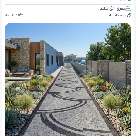
TL
مفرق
المالك
2026
/
07
/
10
Eskil, Aksaray