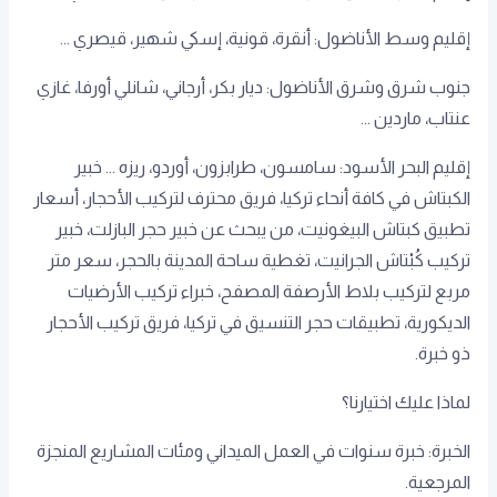
إقليم وسط الأناضول: أنقرة، قونية، إسكي شهير، قيصري ...
جنوب شرق وشرق الأناضول: ديار بكر، أرجاني، شانلي أورفا، غازي
عنتاب، ماردين ...
إقليم البحر الأسود: سامسون، طرابزون، أوردو، ريزه ... خبير
الكبتاش في كافة أنحاء تركيا، فريق محترف لتركيب الأحجار، أسعار
تطبيق كبتاش البيغونيت، من يبحث عن خبير حجر البازلت، خبير
تركيب كُبْتاش الجرانيت، تغطية ساحة المدينة بالحجر، سعر متر
مربع لتركيب بلاط الأرصفة المصفح، خبراء تركيب الأرضيات
الديكورية، تطبيقات حجر التنسيق في تركيا، فريق تركيب الأحجار
ذو خبرة.
لماذا عليك اختيارنا؟
الخبرة: خبرة سنوات في العمل الميداني ومئات المشاريع المنجزة
المرجعية.