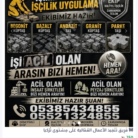
🚧 فَرِيق تَنْفِيذ الأعمال العُمّالية عَلَى مِسْتَوى تُرْكيا
250