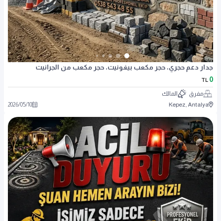
جدار دعم حجري، حجر مكعب بيغونيت، حجر مكعب من الجرانيت
0
TL
مفرق
المالك
2026
/
05
/
10
Kepez, Antalya