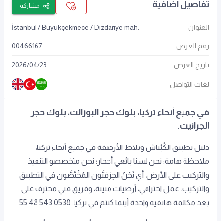
تفاصيل اضافية
مشاركة
العنوان
İstanbul / Büyükçekmece / Dizdariye mah.
رقم العرض
00466167
تاريخ العرض
23
/
04
/
2026
لغات التواصل
في جميع أنحاء تركيا، بلوك حجر البوزالت، بلوك حجر
الجرانيت.
دليل تطبيق الكُبْتاش وبلاط الأرصفة في جميع أنحاء تركيا،
ملاحظة هامة: نحن لسنا بائعي أحجار؛ نحن متخصصو التنفيذ
والتركيب على الأرض، أي نَحْنُ الحِرَفيُّون المُخْتَصُّون في التطبيق
والتركيب. عمل احترافي، أرضيات متينة، وفريق فني محترف على
بعد مكالمة هاتفية واحدة أينما كنتم في تركيا: 0538 543 48 55