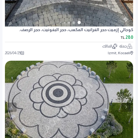
كوجالي إزميت حجر الغرانيت المكعب، حجر البغونيت، حجر الرصف.
280
TL
جملة
المالك
2026
/
04
/
29
Izmit, Kocaeli